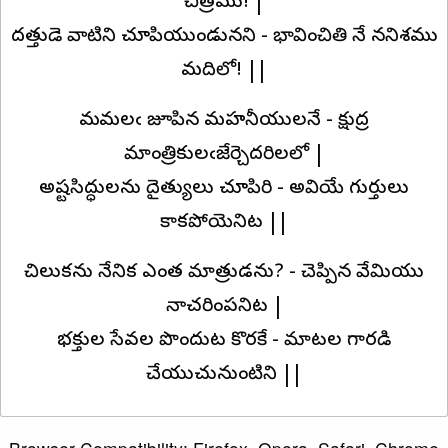
చిత్రము! |
దత్తుడె వాటిని చూపియుండునని - భావించితి నే ననిశము
మదిలో! ||
మహిమలఁ జూపిన మహనీయులనే - క్షుద్ర
మాంత్రికులఁజేర్చెదరిలలో |
అష్టసిద్ధులను దైత్యులు చూపిరి - అవియే గుర్తులు
కాకపోయెనిట ||
చిలుకను నేనిక ఎంత మాత్రుడను? - చెప్పిన వేమియు
నాచరింపనిట |
భక్తుల సేవల పొందుట కొరకే - మాటల గారడి
చేయుచునుంటిని ||