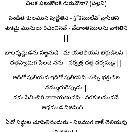
చిలక పలుకౌలకె గురువౌనా? (పల్లవి)
పండిత కులమున పుట్టితిని - శ్లోకములేవో వ్రాసితిని |
శుకమై మునులు రచించినవే - వేదాంతములను వాగితిని
||
బాలకృష్ణుడను సజ్జనుడే - మాయతెలియని భక్తుడిలన్ |
దత్తస్వామిగ పిలచె నను - సర్వత్ర దత్త దర్శనుడై ||
అదిగో పులియన ఇదిగో పులియని -పిచ్చి భక్తులిల
నమ్ముదురెప్పుడు |
నను సేవించిరి నారాయణుడని - నరకులముననే
అధముడ నిజమిది ||
ఏవో సిద్ధుల చూపితినందురు - నిజముగ నాకే తెలియవు