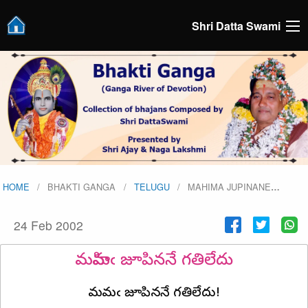
Shri Datta Swami
HOME
BHAKTI GANGA
TELUGU
MAHIMA JUPINANE
…
24 Feb 2002
మహిమఁ జూపిననే గతిలేదు
మహిమఁ జూపిననే గతిలేదు!