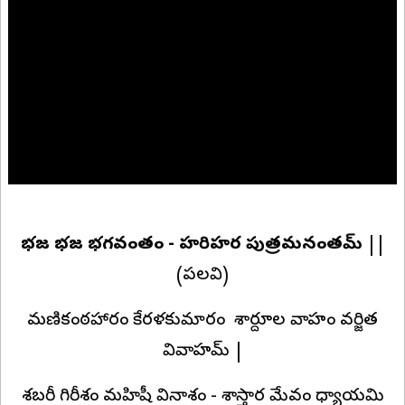
భజ భజరే భగవంతం - హరిహర పుత్రమనంతమ్‌
||
(పల్లవి)
మణికంఠహారం కేరళకుమారం శార్దూల వాహం వర్జిత
వివాహమ్‌ |
శబరీ గిరీశం మహిషీ వినాశం - శాస్తార మేవం ధ్యాయమి