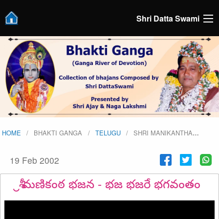
Shri Datta Swami
HOME
BHAKTI GANGA
TELUGU
SHRI MANIKANTHA
…
19 Feb 2002
శ్రీ మణికంఠ భజన - భజ భజరే భగవంతం