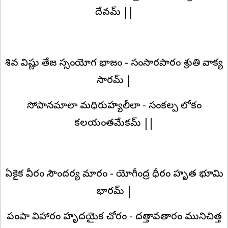
దేవమ్‌ ||
శివ విష్ణు తేజ స్సంయోగ భాజం - సంసారపారం శ్రుతి వాక్య
సారమ్‌ |
సోపానమాలా మధిరుహ్యలీలా - సంకల్ప లోకం
కలయంతమేకమ్‌ ||
ఏకైక వీరం సౌందర్య మారం - యోగీంద్ర ధీరం హృత భూమి
భారమ్‌ |
పంపా విహారం హృదయైక చోరం - దత్తావతారం మునిచిత్త