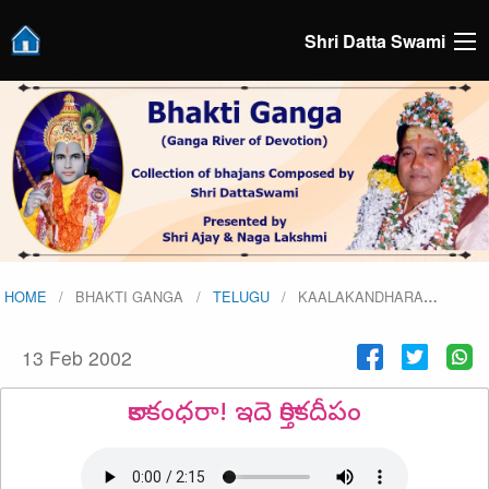
Shri Datta Swami
HOME
BHAKTI GANGA
TELUGU
KAALAKANDHARA
…
13 Feb 2002
కాలకంధరా! ఇదె కార్తికదీపం