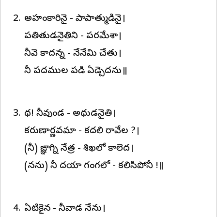
అహంకారినై - పాపాత్ముడినై।
పతితుడనైతిని - పరమేశా।
నీవె కాదన్న - నేనేమి చేతు।
నీ పదముల పడి ఏడ్చెదను॥
నాథ! నీవుండ - అనాథుడనైతి।
కరుణార్ణవమా - కదలి రావేల ?।
(నీ) ఙ్ఞానాగ్ని నేత్ర - శిఖలో కాలెద।
(నను) నీ దయా గంగలో - కలిసిపోనీ !॥
ఏనాటికైన - నీవాడ నేను।