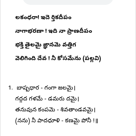
కాలకంధరా! ఇదె కార్తికదీపం
నాగాభరణా ! ఇది నా ప్రాణదీపం
భక్తి తైలమై ఙ్ఞానమె వత్తిగ
వెలిగింది దేవ ! నీ కోసమేను (పల్లవి)
నా బాష్పధార - గంగా జలమై।
గద్గద గళమే - డమరు నాదమై।
తనువున కంపమె - శివతాండవమై।
(నను) నీ పాదధూళి - కణమై పోనీ !॥