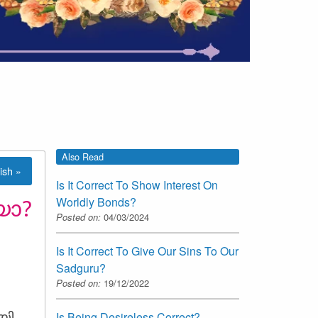
Also Read
ish »
Is It Correct To Show Interest On
Worldly Bonds?
യോ?
Posted on:
04/03/2024
Is It Correct To Give Our Sins To Our
Sadguru?
Posted on:
19/12/2022
Is Being Desireless Correct?