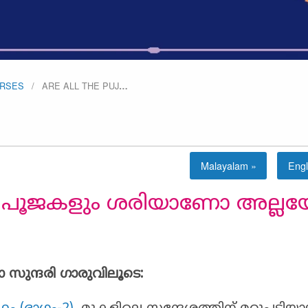
URSES
ARE ALL THE PUJ
…
Malayalam »
Engl
്ലാ പൂജകളും ശരിയാണോ അല്ല
ാ സുന്ദരി ഗാരുവിലൂടെ: