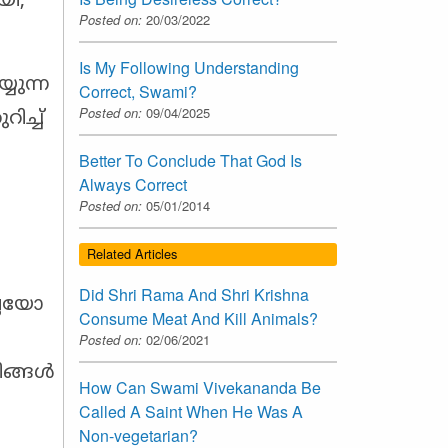
യി,
Posted on:
20/03/2022
Is My Following Understanding
യുന്ന
Correct, Swami?
Posted on:
09/04/2025
ച്ച്
Better To Conclude That God Is
Always Correct
Posted on:
05/01/2014
Related Articles
Did Shri Rama And Shri Krishna
്ലയോ
Consume Meat And Kill Animals?
Posted on:
02/06/2021
ിങ്ങൾ
How Can Swami Vivekananda Be
Called A Saint When He Was A
Non-vegetarian?