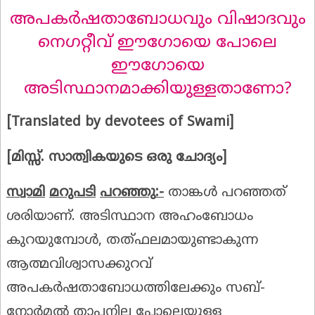
അപകർഷതാബോധവും വിഷാദവും
നെഗറ്റീവ് ഈഗോയെ പോലെ
ഈഗോയെ
അടിസ്ഥാനമാക്കിയുള്ളതാണോ?
[Translated by devotees of Swami]
[മിസ്സ്‌. സാത്വികയുടെ ഒരു ചോദ്യം]
സ്വാമി
മറുപടി
പറഞ്ഞു
:-
താങ്കൾ പറഞ്ഞത്
ശരിയാണ്. അടിസ്ഥാന അഹംബോധം
കുറയുമ്പോൾ, തത്ഫലമായുണ്ടാകുന്ന
ആത്മവിശ്വാസക്കുറവ്
അപകർഷതാബോധത്തിലേക്കും സബ്-
നോർമൽ താപനില പോലെയുള്ള