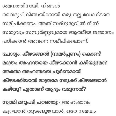
ശമനത്തിനായി, നിങ്ങൾ
വൈദ്യചികിത്സയ്ക്കായി ഒരു നല്ല ഡോക്ടറെ
സമീപിക്കണം, അത് സദ്ഗുരുവിൽ നിന്ന്
സത്യവും സമ്പൂർണ്ണവുമായ ആത്മീയ ജ്ഞാനം
പഠിക്കാൻ അവനെ സമീപിക്കലാണ്.
ചോദ്യം. കീഴടങ്ങൽ (സമർപ്പണം) കൊണ്ട്
മാത്രം അഹന്തയെ കീഴടക്കാൻ കഴിയുമോ?
അതോ അഹന്തയെ പൂർണമായി
കീഴടക്കിയാൽ മാത്രമേ നമുക്ക് കീഴടങ്ങാൻ
കഴിയൂ? ഏതാണ് ആദ്യം വരുന്നത്?
സ്വാമി
മറുപടി
പറഞ്ഞു
:-
അഹംഭാവം
കുറയാൻ തുടങ്ങുമ്പോൾ, ഒരേ സമയം