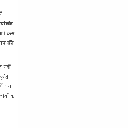
ं
 बल्कि
एगा। कम
पाप की
ख नहीं
रकृति
में भय
जीवों का