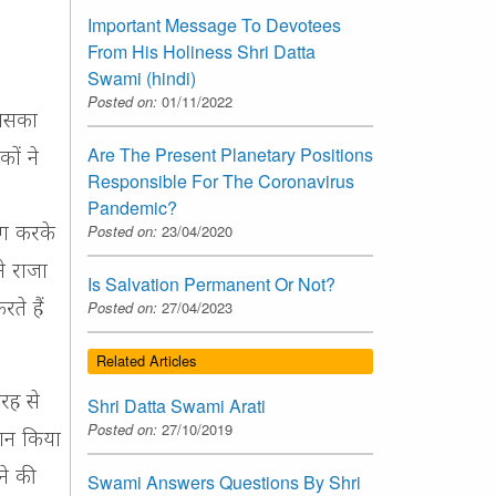
Important Message To Devotees
From His Holiness Shri Datta
Swami (hindi)
Posted on:
01/11/2022
जिसका
Are The Present Planetary Positions
ों ने
Responsible For The Coronavirus
Pandemic?
Posted on:
23/04/2020
योग करके
ने राजा
Is Salvation Permanent Or Not?
ते हैं
Posted on:
27/04/2023
Related Articles
रह से
Shri Datta Swami Arati
Posted on:
27/10/2019
रदान किया
ने की
Swami Answers Questions By Shri