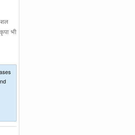
सोशल
 कृपा भी
eases
and