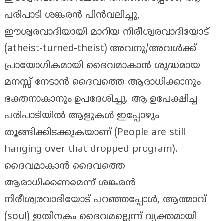
പരിപാടി ശങ്കരൻ പിൻവലിച്ചു,
ഈശ്വരവാദിയായി മാറിയ നിരീശ്വരവാദിയോട്
(atheist-turned-theist) അവനു/അവൾക്ക്
പ്രായോഗികമായി ദൈവമാകാൻ ശുദ്ധമായ
മനസ്സ് നേടാൻ ദൈവത്തെ ആരാധിക്കാനും
ഭക്തനാകാനും ഉപദേശിച്ചു. ആ ഉപേക്ഷിച്ച
പരിപാടിയിൽ ആളുകൾ ഇപ്പോഴും
തൂങ്ങിക്കിടക്കുകയാണ് (People are still
hanging over that dropped program).
ദൈവമാകാൻ ദൈവത്തെ
ആരാധിക്കണമെന്ന് ശങ്കരൻ
നിരീശ്വരവാദിയോട് പറഞ്ഞപ്പോൾ, ആത്മാവ്
(soul) ഇതിനകം ദൈവമല്ലെന്ന് വ്യക്തമായി