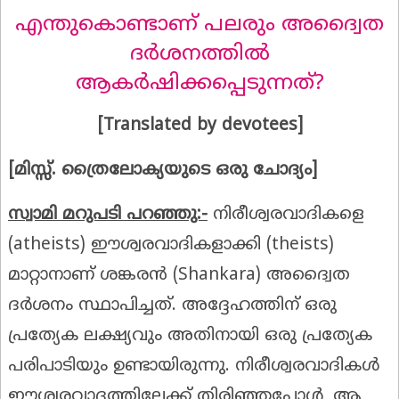
എന്തുകൊണ്ടാണ് പലരും അദ്വൈത
ദർശനത്തിൽ
ആകർഷിക്കപ്പെടുന്നത്?
[Translated by devotees]
[
മിസ്സ്‌. ത്രൈലോക്യയുടെ ഒരു ചോദ്യം]
സ്വാമി മറുപടി പറഞ്ഞു:-
നിരീശ്വരവാദികളെ
(atheists) ഈശ്വരവാദികളാക്കി (theists)
മാറ്റാനാണ് ശങ്കരൻ (Shankara) അദ്വൈത
ദർശനം സ്ഥാപിച്ചത്. അദ്ദേഹത്തിന് ഒരു
പ്രത്യേക ലക്ഷ്യവും അതിനായി ഒരു പ്രത്യേക
പരിപാടിയും ഉണ്ടായിരുന്നു. നിരീശ്വരവാദികൾ
ഈശ്വരവാദത്തിലേക്ക് തിരിഞ്ഞപ്പോൾ, ആ