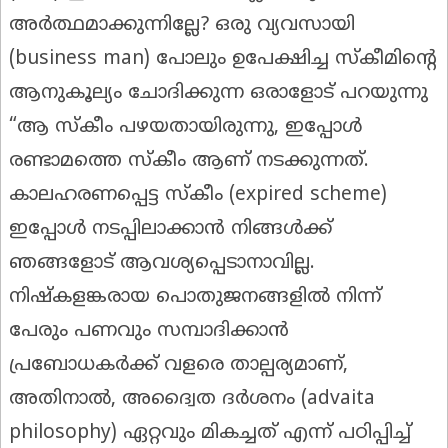
അർത്ഥമാക്കുന്നില്ലേ? ഒരു വ്യവസായി
(business man) പോലും ഉപേക്ഷിച്ച സ്കീമിന്റെ
ആനുകൂല്യം ചോദിക്കുന്ന ഒരാളോട് പറയുന്നു
“ആ സ്കീം പഴയതായിരുന്നു, ഇപ്പോൾ
രണ്ടാമത്തെ സ്കീം ആണ് നടക്കുന്നത്.
കാലഹരണപ്പെട്ട സ്കീം (expired scheme)
ഇപ്പോൾ നടപ്പിലാക്കാൻ നിങ്ങൾക്ക്
ഞങ്ങളോട് ആവശ്യപ്പെടാനാവില്ല.
നിഷ്കളങ്കരായ പൊതുജനങ്ങളിൽ നിന്ന്
പേരും പണവും സമ്പാദിക്കാൻ
പ്രബോധകർക്ക് വളരെ താല്പര്യമാണ്,
അതിനാൽ, അദ്വൈത ദർശനം (advaita
philosophy) ഏറ്റവും മികച്ചത് എന്ന് പഠിപ്പിച്ച്‌