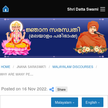
Shri Datta Swami
HOME
JNANA SARASWATI
MALAYALAM DISCOURSES
WHY ARE MANY PE
…
Posted on 16 Nov 2022.
Share
Malayalam »
English »