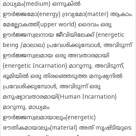
മാധ്യമം(medium) ഒന്നുകിൽ
ഊർജ്ജമോ(energy) ദ്രവ്യമോ(matter) ആകാം.
മേല്ലോകത്ത്(upper world) ദൈവം ഒരു
ഊർജ്ജസ്വലനായ ജീവിയിലേക്ക് (energetic
being /മാലാഖ) പ്രവേശിക്കുമ്പോൾ, അവിടുന്ന്
ഊർജ്ജസ്വലമായ ഒരു അവതാരമായി
(energetic Incarnation) മാറുന്നു. അവിടുന്ന്,
ഭൂമിയിൽ ഒരു തിരഞ്ഞെടുത്ത മനുഷ്യനിൽ
പ്രവേശിക്കുമ്പോൾ, അവിടുന്ന് ഒരു
മനുഷ്യാവതാരമായി(Human Incarnation)
മാറുന്നു. മാധ്യമം
ഊർജ്ജസ്വലമായാലും(energetic)
ഭൗതികമായാലും(material) അത് സൃഷ്ടിയുടെ