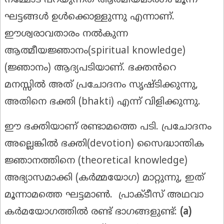
നമ്മോട് പറയുന്നത് ആത്മീയമാർഗം മൂന്ന്
ഘട്ടങ്ങൾ ഉൾക്കൊള്ളുന്നു എന്നാണ്.
ഈശ്വരാവതാരം നൽകുന്ന
ആത്മീയജ്ഞാനം(spiritual knowledge)
(ജ്ഞാനം) ആദ്യപടിയാണ്. ഭക്തൻറെ
മനസ്സിൽ അത് പ്രചോദനം സൃഷ്ടിക്കുന്നു,
അതിനെ ഭക്തി (bhakti) എന്ന് വിളിക്കുന്നു.
ഈ ഭക്തിയാണ് രണ്ടാമത്തെ പടി. പ്രചോദനം
അല്ലെങ്കിൽ ഭക്തി(devotion) സൈദ്ധാന്തിക
ജ്ഞാനത്തിനെ (theoretical knowledge)
അഭ്യാസമാക്കി (കർമ്മയോഗ) മാറ്റുന്നു, ഇത്
മൂന്നാമത്തെ ഘട്ടമാൺ. പ്രാക്ടീസ് അഥവാ
കർമയോഗത്തിൽ രണ്ട് ഭാഗങ്ങളുണ്ട്:
(a)