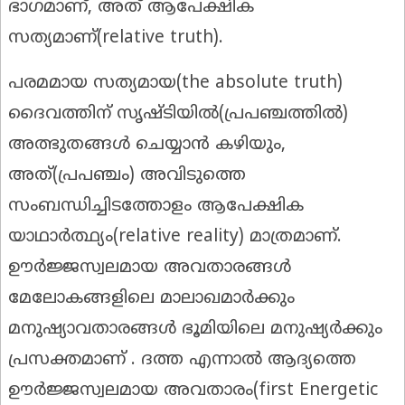
ഭാഗമാണ്, അത് ആപേക്ഷിക
സത്യമാണ്(relative truth).
പരമമായ സത്യമായ(the absolute truth)
ദൈവത്തിന് സൃഷ്ടിയിൽ(പ്രപഞ്ചത്തിൽ)
അത്ഭുതങ്ങൾ ചെയ്യാൻ കഴിയും,
അത്(പ്രപഞ്ചം) അവിടുത്തെ
സംബന്ധിച്ചിടത്തോളം ആപേക്ഷിക
യാഥാർത്ഥ്യം(relative reality) മാത്രമാണ്.
ഊർജ്ജസ്വലമായ അവതാരങ്ങൾ
മേലോകങ്ങളിലെ മാലാഖമാർക്കും
മനുഷ്യാവതാരങ്ങൾ ഭൂമിയിലെ മനുഷ്യർക്കും
പ്രസക്തമാണ് . ദത്ത എന്നാൽ ആദ്യത്തെ
ഊർജ്ജസ്വലമായ അവതാരം(first Energetic