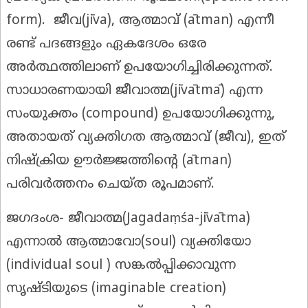
form). ജീവ(jīva), ആത്മാവ് (ātman) എന്നീ
രണ്ട് പദങ്ങളും ഏകദേശം ഒരേ
അർത്ഥത്തിലാണ് ഉപയോഗിച്ചിരിക്കുന്നത്.
സാധാരണയായി ജീവാത്മ(jīvātmā) എന്ന
സംയുക്തം (compound) ഉപയോഗിക്കുന്നു,
അതായത് വ്യക്തിഗത ആത്മാവ് (ജീവ), ഇത്
നിഷ്ക്രിയ ഊർജ്ജത്തിന്റെ (ātman)
പരിവർത്തനം ചെയ്ത രൂപമാണ്.
ജഗദംശ- ജീവാത്മ(Jagadaṃśa-jīvātma)
എന്നാൽ ആത്മാവോ(soul) വ്യക്തിയോ
(individual soul ) സങ്കൽപ്പിക്കാവുന്ന
സൃഷ്ടിയുടെ (imaginable creation)