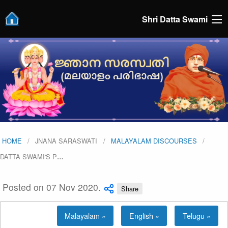
Shri Datta Swami
HOME
JNANA SARASWATI
MALAYALAM DISCOURSES
DATTA SWAMI'S P
…
Posted on 07 Nov 2020.
Share
Malayalam »
English »
Telugu »