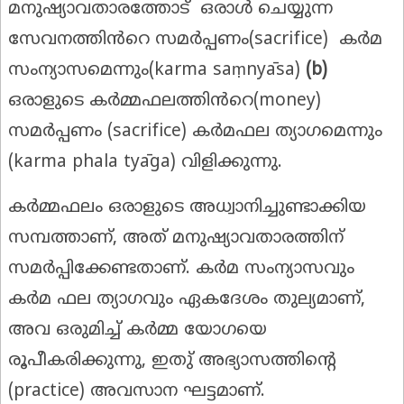
മനുഷ്യാവതാരത്തോട് ഒരാൾ ചെയ്യുന്ന
സേവനത്തിൻറെ സമർപ്പണം(sacrifice) കർമ
സംന്യാസമെന്നും(karma saṃnyāsa)
(b)
ഒരാളുടെ കർമ്മഫലത്തിൻറെ(money)
സമർപ്പണം (sacrifice) കർമഫല ത്യാഗമെന്നും
(karma phala tyāga) വിളിക്കുന്നു.
കർമ്മഫലം ഒരാളുടെ അധ്വാനിച്ചുണ്ടാക്കിയ
സമ്പത്താണ്, അത് മനുഷ്യാവതാരത്തിന്
സമർപ്പിക്കേണ്ടതാണ്. കർമ സംന്യാസവും
കർമ ഫല ത്യാഗവും ഏകദേശം തുല്യമാണ്,
അവ ഒരുമിച്ച് കർമ്മ യോഗയെ
രൂപീകരിക്കുന്നു, ഇതു് അഭ്യാസത്തിന്റെ
(practice) അവസാന ഘട്ടമാണ്.