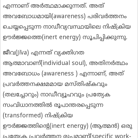
എന്നാണ് അർത്ഥമാക്കുന്നത്. അത്
അവബോധമായി(awareness) പരിവർത്തനം
ചെയ്യപ്പെടുന്ന നാഡീവ്യവസ്ഥയിലെ നിഷ്ക്രിയ
ഊർജ്ജത്തെ(inert energy) സൂചിപ്പിക്കുന്നു.
ജീവ(Jīva) എന്നത് വ്യക്തിഗത
ആത്മാവാണ്(individual soul), അതിനർത്ഥം
അവബോധം (awareness ) എന്നാണ്, അത്
പ്രവർത്തനക്ഷമമായ മസ്തിഷ്കവും
(തലച്ചോറും) നാഡീവ്യൂഹവും പ്രത്യേക
സംവിധാനത്തിൽ രൂപാന്തരപ്പെടുന്ന
(transformed) നിഷ്ക്രിയ
ഊർജ്ജത്തിന്റെ(inert energy) (ആത്മൻ) ഒരു
പ്രത്യേക പ്രവർത്തന രൂപമാണ്(specific work-