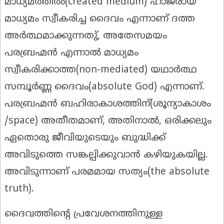
മാധ്യമത്തിൽ(created medium) ഹാജരായ
മാധ്യമം സ്വീകരിച്ച ദൈവം എന്നാണ് ദത്ത
അർത്ഥമാക്കുന്നതു്, അതേസമയം
പരബ്രഹ്മൻ എന്നാൽ മാധ്യമം
സ്വീകരിക്കാത്ത(non-mediated) യഥാർത്ഥ
സമ്പൂർണ്ണ ദൈവം(absolute God) എന്നാണ്.
പരബ്രഹ്മൻ ബഹിരാകാശത്തിന്(ശൂന്യാകാശം
/space) അതീതമാണ്, അതിനാൽ, ഒരിക്കലും
ഏതൊരു ജീവിയുടെയും ബുദ്ധിക്ക്
അവിടുത്തെ സങ്കല്പിക്കുവാൻ കഴിയുകയില്ല.
അവിടുന്നാണ് പരമമായ സത്യം(the absolute
truth).
ദൈവത്തിന്റെ പ്രവേശനത്തിനുള്ള