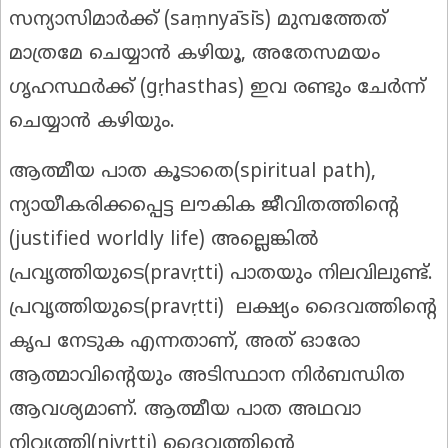
സന്യാസിമാർക്ക് (saṃnyāsīs) മുമ്പത്തേത്
മാത്രമേ ചെയ്യാൻ കഴിയൂ, അതേസമയം
ഗൃഹസ്ഥർക്ക് (gṛhasthas) ഇവ രണ്ടും ചേർന്ന്
ചെയ്യാൻ കഴിയും.
ആത്മീയ പാത കൂടാതെ(spiritual path),
ന്യായീകരിക്കപ്പെട്ട ലൗകിക ജീവിതത്തിന്റെ
(justified worldly life) അല്ലെങ്കിൽ
പ്രവൃത്തിയുടെ(pravṛtti) പാതയും നിലവിലുണ്ട്.
പ്രവൃത്തിയുടെ(pravṛtti) ലക്ഷ്യം ദൈവത്തിന്റെ
കൃപ നേടുക എന്നതാണ്, അത് ഓരോ
ആത്മാവിന്റെയും അടിസ്ഥാന നിർബന്ധിത
ആവശ്യമാണ്. ആത്മീയ പാത അഥവാ
നിവൃത്തി(nivṛtti) ദൈവത്തിന്റെ