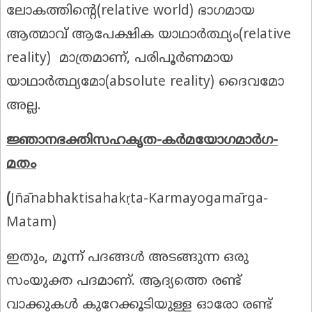
ലോകത്തിന്റെ(relative world) ഭാഗമായ
ആത്മാവ് ആപേക്ഷിക യാഥാർത്ഥ്യം(relative
reality) മാത്രമാണ്, പരിപൂര്‍ണമായ
യാഥാർത്ഥ്യമോ(absolute reality) ദൈവമോ
അല്ല.
ജ്ഞാനഭക്തിസഹകൃത-കർമയോഗമാർഗ-
മതം
(
Jñānabhaktisahakṛta-Karmayogamārga-
Matam)
ഇതും, മൂന്ന് പദങ്ങൾ അടങ്ങുന്ന ഒരു
സംയുക്ത പദമാണ്. ആദ്യത്തെ രണ്ട്
വാക്കുകൾ കുറേക്കൂടിയുള്ള ഓരോ രണ്ട്