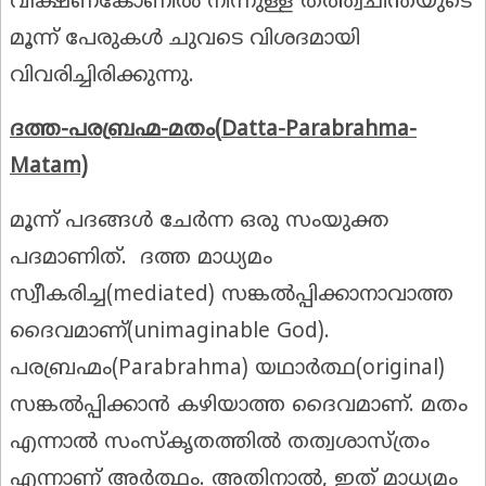
വീക്ഷണകോണിൽ നിന്നുള്ള തത്ത്വചിന്തയുടെ
മൂന്ന് പേരുകൾ ചുവടെ വിശദമായി
വിവരിച്ചിരിക്കുന്നു.
ദത്ത-പരബ്രഹ്മ-മതം
(
Datta-Parabrahma-
Matam)
മൂന്ന് പദങ്ങൾ ചേർന്ന ഒരു സംയുക്ത
പദമാണിത്. ദത്ത മാധ്യമം
സ്വീകരിച്ച(mediated) സങ്കൽപ്പിക്കാനാവാത്ത
ദൈവമാണ്(unimaginable God).
പരബ്രഹ്മം(Parabrahma) യഥാർത്ഥ(original)
സങ്കൽപ്പിക്കാൻ കഴിയാത്ത ദൈവമാണ്. മതം
എന്നാൽ സംസ്കൃതത്തിൽ തത്വശാസ്ത്രം
എന്നാണ് അർത്ഥം. അതിനാൽ, ഇത് മാധ്യമം