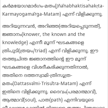
കർമയോഗമാർഗം-മതം(Jñānabhaktisahakṛta-
Karmayogamārga-Matam) എന്ന് വിളിക്കുന്നു.
അറിയുന്നവൻ, അറിഞ്ഞ(അറിയപ്പെടുന്നത്),
ജ്ഞാനം(knower, the known and the
knowledge) എന്നീ മൂന്ന് ഘടകങ്ങളെ
ത്രിപുടി(ത്രയം/triad) എന്ന് വിളിക്കുന്നു. ഈ
തത്ത്വചിന്ത ജ്ഞാനത്തിന്റെ ഈ മൂന്ന്
ഘടകങ്ങളെ വിശദീകരിക്കുന്നതിനാൽ,
അതിനെ ദത്തസ്വാമി-ത്രിസൂത്ര-
മതം(Dattasvāmi-Trisūtra-Matam) എന്ന്
ഇതിനെ വിളിക്കുന്നു. ദൈവം(പരമാത്മാവ്),
ആത്മാവ്(soul), പാത(path) എന്നിവയുടെ