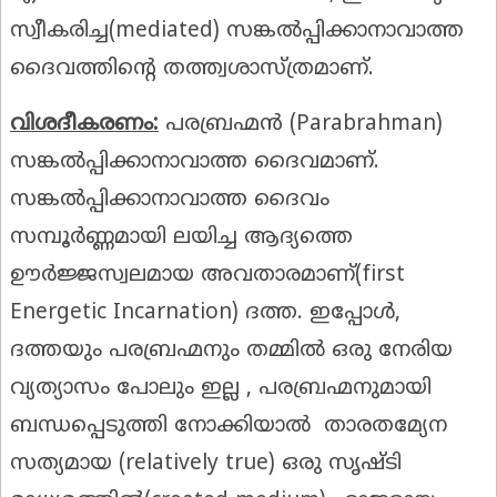
സ്വീകരിച്ച(mediated) സങ്കൽപ്പിക്കാനാവാത്ത
ദൈവത്തിന്റെ തത്ത്വശാസ്ത്രമാണ്.
വിശദീകരണം:
പരബ്രഹ്മൻ (Parabrahman)
സങ്കൽപ്പിക്കാനാവാത്ത ദൈവമാണ്.
സങ്കൽപ്പിക്കാനാവാത്ത ദൈവം
സമ്പൂർണ്ണമായി ലയിച്ച ആദ്യത്തെ
ഊർജ്ജസ്വലമായ അവതാരമാണ്(first
Energetic Incarnation) ദത്ത. ഇപ്പോൾ,
ദത്തയും പരബ്രഹ്മനും തമ്മിൽ ഒരു നേരിയ
വ്യത്യാസം പോലും ഇല്ല , പരബ്രഹ്മനുമായി
ബന്ധപ്പെടുത്തി നോക്കിയാൽ താരതമ്യേന
സത്യമായ (relatively true) ഒരു സൃഷ്ടി