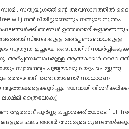
ചു: സ്വാമി, സത്യയുഗത്തിന്റെ അവസാനത്തിൽ ദ
free will) നൽകിയിട്ടുണ്ടെന്നും നമ്മുടെ സ്വന്തം
തരഫലങ്ങൾക്ക് ഞങ്ങൾ ഉത്തരവാദികളാണെന്നും
ദൈവത്തോട് സ്നേഹമുള്ള അർപ്പണബോധമുള്ള
ടെ സ്വതന്ത്ര ഇച്ഛയെ ദൈവത്തിന് സമർപ്പിക്കു
ന്നു. അർപ്പണബോധമുള്ള ആത്മാക്കൾ ദൈവത്തി
സ്വാതന്ത്ര്യം പൂജ്യമാക്കുകയും ചെയ്യുന്നു
ിനും ഉത്തരവാദി ദൈവമാണോ? സാധാരണ
യ ആത്മാക്കളെക്കുറിച്ചും ദയവായി വിശദീകരിക്ക
 ലക്ഷ്മി ത്രൈലോക്യ]
 ആത്മാവ് പൂർണ്ണ ഇച്ഛാശക്തിയോടെ (full free-
്മങ്ങളുടെ ഫലം അവർ അവരുടെ ഗുണങ്ങൾക്കു