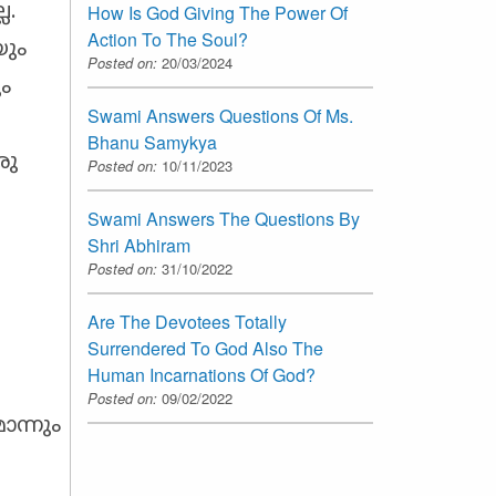
ല.
How Is God Giving The Power Of
Action To The Soul?
യും
Posted on:
20/03/2024
ം
Swami Answers Questions Of Ms.
Bhanu Samykya
രു
Posted on:
10/11/2023
Swami Answers The Questions By
Shri Abhiram
Posted on:
31/10/2022
Are The Devotees Totally
Surrendered To God Also The
Human Incarnations Of God?
Posted on:
09/02/2022
ൊന്നും