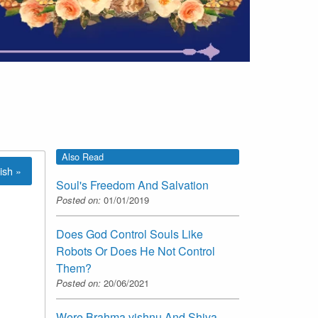
Also Read
ish »
Soul's Freedom And Salvation
Posted on:
01/01/2019
Does God Control Souls Like
Robots Or Does He Not Control
Them?
Posted on:
20/06/2021
Were Brahma,vishnu And Shiva