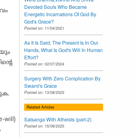
Devoted Souls Who Became
ൈവം
Energetic Incarnations Of God By
God's Grace?
Posted on:
11/04/2021
As It Is Said, The Present Is In Our
Hands, What Is God's Will In Human
കയും
Effort?
ന്റെ
Posted on:
02/07/2024
Surgery With Zero Complication By
Swami's Grace
Posted on:
13/08/2023
ുക.
Related Articles
Satsanga With Atheists (part-2)
will)
Posted on:
15/08/2025
ം