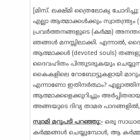
[മിസ്. ലക്ഷ്മി ത്രൈലോക്യ ചോദിച്
എല്ലാ ആത്മാക്കൾക്കും സ്വാതന്ത്ര്യം (
പ്രവർത്തനങ്ങളുടെ (കർമ്മ) അനന്
ഞങ്ങൾ മനസ്സിലാക്കി. എന്നാൽ, 
ആത്മാക്കൾ (devoted souls) തങ്ങളു
ദൈവഹിതം പിന്തുടരുകയും ചെയ്യു
കൈകളിലെ റോബോട്ടുകളായി മാറുകയും 
എന്നാണോ ഇതിനർത്ഥം? എല്ലാത്ത
ആത്മാക്കളെക്കുറിച്ചും അർപ്പിതരാ
അങ്ങയുടെ ദിവ്യ താമര പാദങ്ങളിൽ,
സ്വാമി മറുപടി പറഞ്ഞു:-
ഒരു സാധാരണ
കർമ്മങ്ങൾ ചെയ്യുമ്പോൾ, ആ കർമ