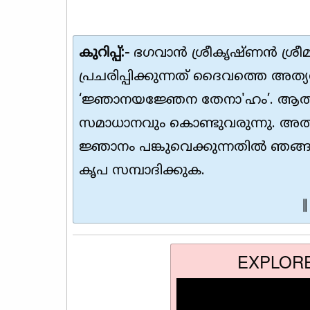
കുറിപ്പ്:-
ഭഗവാൻ ശ്രീകൃഷ്ണൻ ശ്രീ
പ്രചരിപ്പിക്കുന്നത് ദൈവത്തെ അത്യധി
‘ജ്ഞാനയജ്ഞേന തേനാ'ഹം’. ആത്
സമാധാനവും കൊണ്ടുവരുന്നു. അത
ജ്ഞാനം പങ്കുവെക്കുന്നതിൽ ഞങ്ങ
കൃപ സമ്പാദിക്കുക.
∥
EXPLOR