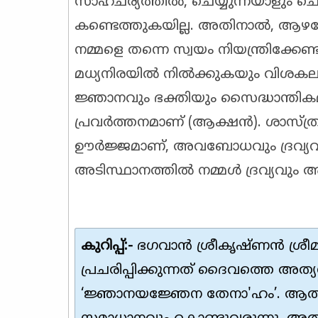
സാഹചര്യത്തിൽ, ചെയ്യുന്നയാളും ചെയ
കണ്ടെത്തുകയില്ല. അതിനാൽ, ആഴമേ
നമ്മളെ തന്നെ സ്വയം നിയന്ത്രിക്കേണ്
മധ്യനിരയിൽ നിൽക്കുകയും വിശ
ജ്ഞാനവും ഭക്തിയും സൈദ്ധാന്തിക
പ്രവർത്തനമാണ് (ആക്ഷൻ). ശാസ്ത്ര
ഊർജ്ജമാണ്, അവബോധവും ദ്രവ്യവും
അടിസ്ഥാനത്തിൽ നമ്മൾ ദ്രവ്യവും അ
കുറിപ്പ്:-
ഭഗവാൻ ശ്രീകൃഷ്ണൻ ശ്രീ
പ്രചരിപ്പിക്കുന്നത് ദൈവത്തെ അത്യധി
‘ജ്ഞാനയജ്ഞേന തേനാ'ഹം’. ആത്