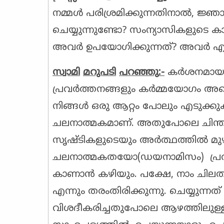
നമ്മൾ പരിശ്രമിക്കുന്നതിനാൽ, ജ
ചെയ്യുന്നുണ്ടോ? സംന്യാസികളുടെ കാര്യ
അവർ ഉപയോഗിക്കുന്നത്? അവർ എങ്ങ
സ്വാമി
മറുപടി
പറഞ്ഞു
:-
കർശനമായ അ
പ്രവർത്തനങ്ങളും കർമ്മയോഗം അല്
നിങ്ങൾ ഒരു ആറ്റം പോലും എടുക്
ചലനാത്മകമാണ്. അതുപോലെ ചിന്ത
സൃഷ്ടികളുടെയും അർത്ഥത്തിൽ മു
ചലനാത്മകതയോ(ഡയനാമിസം) പ്രവ
കാണാൻ കഴിയും. പക്ഷേ, നാം ചിലതിനെ 
എന്നും തരംതിരിക്കുന്നു. ചെയ്യുന്ന
വിശദീകരിച്ചതുപോലെ ആഴത്തിലുള്ള