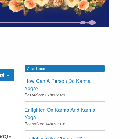
Also Read
ish »
How Can A Person Do Karma
Yoga?
Posted on:
07/01/2021
Enlighten On Karma And Karma
Yoga
Posted on:
14/07/2018
ാനും
Trailokya Gita: Chapter-17: