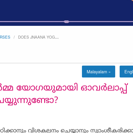
URSES
DOES JNAANA YOG
…
Malayalam »
Engl
്മ യോഗയുമായി ഓവർലാപ്പ്
യ്യുന്നുണ്ടോ?
പഠിക്കാനും വിശകലനം ചെയ്യാനും സ്വാംശീകരിക്ക