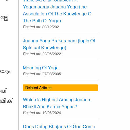
Yogamaarga Jnaana Yoga (the
Association Of The Knowledge Of
്ലേ
The Path Of Yoga)
Posted on:
30/12/2021
Jnaana Yoga Prakaranam (topic Of
Spiritual Knowledge)
.
Posted on:
22/06/2022
Meaning Of Yoga
യും
Posted on:
27/08/2005
Related Articles
യി
Which Is Highest Among Jnaana,
ാമിക്
Bhakti And Karma Yogas?
Posted on:
10/06/2024
Does Doing Bhajans Of God Come