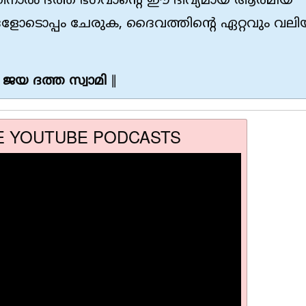
ിനാൽ ദത്ത ഭഗവാന്റെ ഈ ദിവ്യമായ ആത്മീയ
ളോടൊപ്പം ചേരുക, ദൈവത്തിൻ്റെ ഏറ്റവും വലി
ജയ ദത്ത സ്വാമി
∥
E YOUTUBE PODCASTS