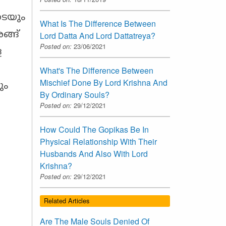
ടെയും
What Is The Difference Between
ങ്ങ്
Lord Datta And Lord Dattatreya?
Posted on:
23/06/2021
ള
What's The Difference Between
Mischief Done By Lord Krishna And
ും
By Ordinary Souls?
Posted on:
29/12/2021
How Could The Gopikas Be In
Physical Relationship With Their
Husbands And Also With Lord
Krishna?
Posted on:
29/12/2021
Related Articles
Are The Male Souls Denied Of