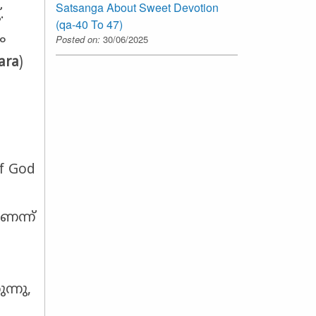
Satsanga About Sweet Devotion
.
(qa-40 To 47)
ം
Posted on:
30/06/2025
ara
)
f God
െന്ന്
ന്നു,