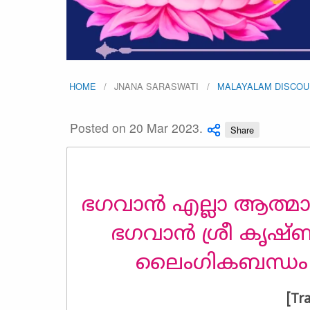
HOME
JNANA SARASWATI
MALAYALAM DISCO
Posted on 20 Mar 2023.
Share
ഭഗവാൻ എല്ലാ ആത്മാ
ഭഗവാൻ ശ്രീ കൃഷ്ണ
ലൈംഗികബന്ധം
[Tr