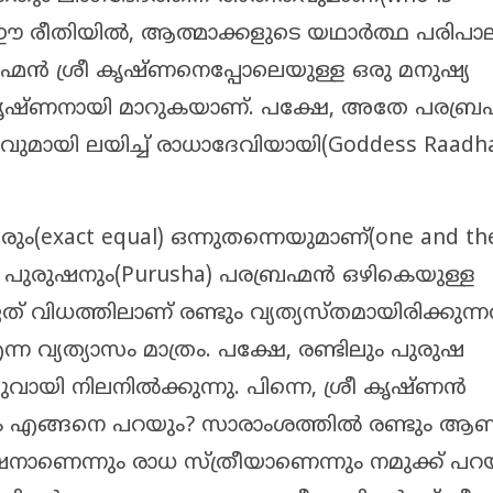
r). ഈ രീതിയിൽ, ആത്മാക്കളുടെ യഥാർത്ഥ പരി
്മൻ ശ്രീ കൃഷ്ണനെപ്പോലെയുള്ള ഒരു മനുഷ്യ
ീ കൃഷ്ണനായി മാറുകയാണ്. പക്ഷേ, അതേ പരബ്ര
വുമായി ലയിച്ച് രാധാദേവിയായി(Goddess Raadh
രും(exact equal) ഒന്നുതന്നെയുമാണ്(one and th
ൻ പുരുഷനും(Purusha) പരബ്രഹ്മൻ ഒഴികെയുള്ള
ത് വിധത്തിലാണ് രണ്ടും വ്യത്യസ്തമായിരിക്കുന്ന
 വ്യത്യാസം മാത്രം. പക്ഷേ, രണ്ടിലും പുരുഷ
ുവായി നിലനിൽക്കുന്നു. പിന്നെ, ശ്രീ കൃഷ്ണൻ
ും എങ്ങനെ പറയും? സാരാംശത്തിൽ രണ്ടും ആ
നാണെന്നും രാധ സ്ത്രീയാണെന്നും നമുക്ക് പ