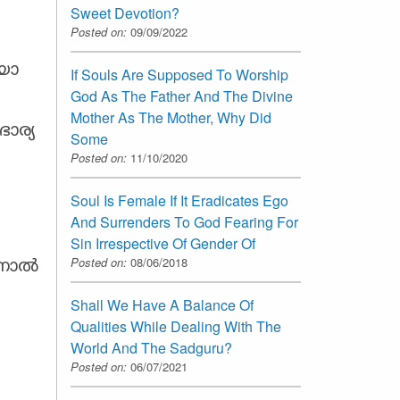
Sweet Devotion?
Posted on:
09/09/2022
യോ
If Souls Are Supposed To Worship
God As The Father And The Divine
Mother As The Mother, Why Did
ാര്യ
Some
Posted on:
11/10/2020
Soul Is Female If It Eradicates Ego
And Surrenders To God Fearing For
Sin Irrespective Of Gender Of
Posted on:
08/06/2018
ിനാൽ
Shall We Have A Balance Of
Qualities While Dealing With The
World And The Sadguru?
Posted on:
06/07/2021