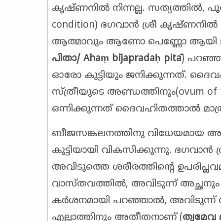
കൃഷ്ണനിൽ നിന്നല്ല. സത്യത്തിൽ, പ
condition) ഭഗവാൻ ശ്രീ കൃഷ്ണനി
ആത്മാവും ആണോ പെണ്ണോ ആയി ജനി
പിതാ/
Aha
ṃ
b
ī
japrada
ḥ
pit
ā
) പറഞ്
ഓരോ കുട്ടിയും ജനിക്കുന്നത്. ദൈവ
സ്ത്രീയുടെ അണ്ഡത്തിനും(ovum of
ഒന്നിക്കുന്നത് ദൈവഹിതത്താൽ മാത്
ബീജസങ്കലനത്തിനു വിധേയമായ അ
കുട്ടിയായി വികസിക്കുന്നു. ഭഗവാൻ ശ
അവിടുത്തെ ശരീരത്തിന്റെ ഉപരിപ്ല
വാസ്തവത്തിൽ, അവിടുന്ന് അച്ഛനും അ
കർശനമായി പറഞ്ഞാൽ, അവിടുന്ന് 
എല്ലാത്തിനും അതീതനാണ് (
ത്വമേവ 