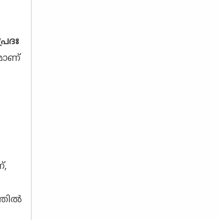
രദഃ
മാണ്
്,
്തിൽ