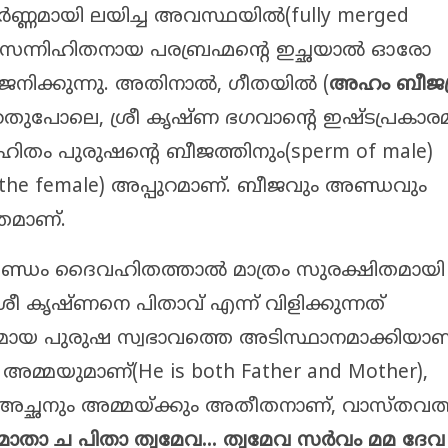
ൂർണ്ണമായി ലയിച്ച അവസ്ഥയിൽ(fully merged
ൽ സന്നിഹിതനായ പരബ്രഹ്മന്റെ ഇച്ഛയാൽ ഓരോ
ക്കുന്നു. അതിനാൽ, ഗീതയിൽ (
അഹം ബീജപ്
ഞതുപോലെ, ശ്രീ കൃഷ്ണ ഭഗവാന്റെ ഇഷ്ടപ്രകാര
ഹിതം പുരുഷന്റെ ബീജത്തിനും(sperm of male)
 the female) അപ്പുറമാണ്. ബീജവും അണ്ഡവും
രമാണ്.
ണ്ഡം ദൈവഹിതത്താൽ മാത്രം സുരക്ഷിതമായി
്രീ കൃഷ്ണനെ പിതാവ് എന്ന് വിളിക്കുന്നത്
വമായ പുരുഷ സ്വഭാവത്തെ അടിസ്ഥാനമാക്കിയാണ
മ്മയുമാണ്(He is both Father and Mother),
അച്ഛനും അമ്മയ്ക്കും അതീതനാണ്, വാസ്തവത
മാതാ ച പിതാ ത്വമേവ... ത്വമേവ സർവം മമ ദേവ