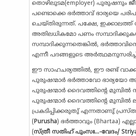
തൊഴിലുടമ(employer) പുരുഷനും ജീ
പണ്ടൊക്കെ ഭർത്താവ് ഭാര്യയെ പരി
ചെയ്തിരുന്നത്. പക്ഷേ, ഇക്കാലത്
അതിലധികമോ പണം സമ്പാദിക്കുകയും 
സമ്പാദിക്കുന്നതെങ്കിൽ, ഭർത്താവിനെ
എന്നീ പദങ്ങളുടെ അർത്ഥമനുസരിച്ച് 
ഈ സാഹചര്യത്തിൽ, ഈ രണ്ട് വാക്ക
പുരുഷന്മാർ ഭർത്താവോ ഭാര്യയോ 
പുരുഷന്മാർ ദൈവത്തിന്റെ മുമ്പിൽ 
പുരുഷന്മാർ ദൈവത്തിന്റെ മുമ്പി
പ്രകടിപ്പിക്കരുതു് എന്നതാണു് പ്
(
Purusha
) ഭർത്താവും (Bhartaa) എല്
(
സ്ത്രീ സതിഹ് പുംസഃ...-വേദം/
Striy