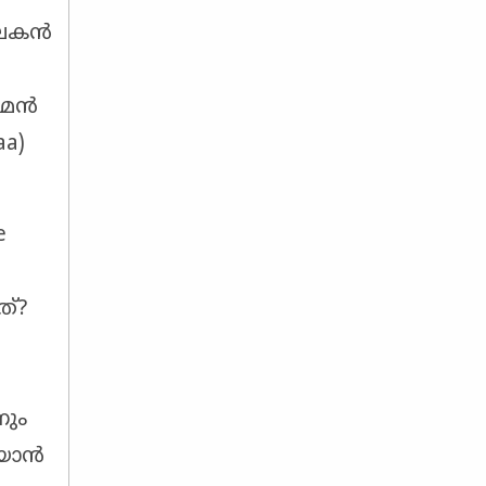
പാലകൻ
ഹ്മൻ
aa)
e
ത്?
ണും
റയാൻ