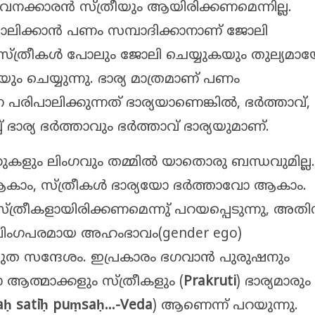
വനക്കാരൻ സ്ത്രീയും ആയിരിക്കണമെന്നില്ല.
പാലിക്കാൻ പണം സമ്പാദിക്കാനാണ് ജോലി
ത് സ്ത്രീകൾ പോലും ജോലി ചെയ്യുകയും തുല്യമാ
ചെയ്യുന്നു. ഭാര്യ മാത്രമാണ് പണം
 പരിപാലിക്കുന്നത് ഭാര്യയാണെങ്കിൽ, ഭർത്താവ്, ഭ
ഭാര്യ ഭർത്താവും ഭർത്താവ് ഭാര്യയുമാണ്.
ുകളും ലിംഗവും തമ്മിൽ യാതൊരു ബന്ധവുമില്ല.
ആകാം, സ്ത്രീകൾ ഭാര്യയോ ഭർത്താവോ ആകാം.
സ്ത്രീകളായിരിക്കണമെന്നു് പറയപ്പെടുന്നു, അത
ൽ ലിംഗപരമായ അഹംഭാവം(gender ego)
രസ്തുത സന്ദേശം. ഇപ്രകാരം ഭഗവാൻ പുരുഷനും
ലാ ആത്മാക്കളും സ്ത്രീകളും (
Prakruti
) ഭാര്യമാരും
a
ḥ
sat
īḥ
pu
ṃ
sa
ḥ
…-Veda
) ആണെന്ന് പറയുന്നു.