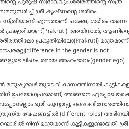
ിന്റെ പുരുഷ സ്വഭാവവും ശരീരത്തിന്റെ സ്ത്രീ
മനുസരിച്ച് ശ്രീ കൃഷ്ണന്റെ ശരീരം
സ്ത്രീയാണ് എന്നതാണ്. പക്ഷേ, ശരീരം തന്നെ
ിൽ പ്രകൃതിയാണ്(Prakruti). അതിനാൽ, ആണിന്റ
 ശരീരത്തിലോ പ്രകൃതിയിലോ(Prakruti) മാത്രമാണ്
രമല്ല(difference in the gender is not
്ങളുടെ ലിംഗപരമായ അഹംഭാവം(gender ego)
ിൽ മനുഷ്യരാശിയുടെ വികാസത്തിനായി കുട്ടികള
ധത്തിന് ഉപയോഗപ്രദമാണ്, അങ്ങനെ എപ്പോഴൊക്
പോഴെല്ലാം ഭൂമി ശൂന്യമല്ല, ദൈവവിനോദത്തിന
യസ്ത വേഷങ്ങളിൽ (different roles) അഭിനയിക
ാരിൽ നിന്ന് മാത്രമാണ് കുട്ടികളുണ്ടായത്, ശ്രീ