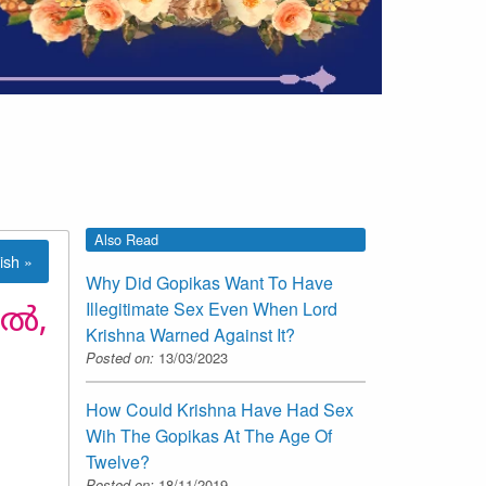
Also Read
ish »
Why Did Gopikas Want To Have
Illegitimate Sex Even When Lord
ാൽ,
Krishna Warned Against It?
Posted on:
13/03/2023
How Could Krishna Have Had Sex
Wih The Gopikas At The Age Of
Twelve?
Posted on:
18/11/2019