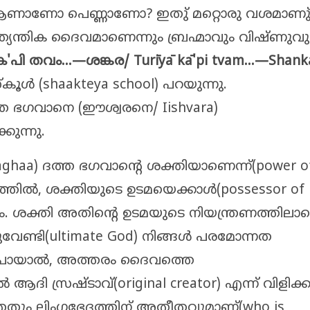
ആണാണോ പെണ്ണാണോ? ഇതു് മറ്റൊരു വശമാണു്
ത്യന്തിക ദൈവമാണെന്നും ബ്രഹ്മാവും വിഷ്ണുവു
ക
'
പി തവം...—ശങ്കര/
Tur
ī
y
ā
k
ā
'pi tvam…—Shank
ൂൾ (shaakteya school) പറയുന്നു.
ത ഭഗവാനെ (ഈശ്വരനെ/ Iishvara)
കുന്നു.
) ദത്ത ഭഗവാന്റെ ശക്തിയാണെന്ന്(power o
ത്തിൽ, ശക്തിയുടെ ഉടമയെക്കാൾ(possessor of
നം. ശക്തി അതിന്റെ ഉടമയുടെ നിയന്ത്രണത്തിലാണ
േണ്ടി(ultimate God) നിങ്ങൾ പരമോന്നത
on) പോയാൽ, അത്തരം ദൈവത്തെ
ആദി സ്രഷ്ടാവ്(original creator) എന്ന് വിളിക്കു
ത്തതും ലിംഗഭേദത്തിന് അതീതവുമാണ്(who is