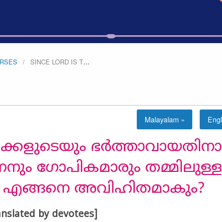
URSES
SINCE LORD IS T
…
Malayalam »
Engl
ക്കളുടെയും ഭർത്താവായതിന
നും ഗോപികമാരും തമ്മിലുള്ള
 എങ്ങനെ അവിഹിതമാകും?
anslated by devotees]