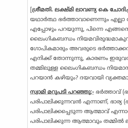
[
ശ്രീമതി. ലക്ഷ്മി ലാവണ്യ കെ ചോദിച്
യഥാർത്ഥ ഭർത്താവാണെന്നും എല്ലാ 
എപ്പോഴും പറയുന്നു, പിന്നെ എങ്ങന
ലൈംഗികബന്ധം നിയമവിരുദ്ധമാകുന്ന
ഗോപികമാരും അവരുടെ ഭർത്താക്കന്മ
എനിക്ക് തോന്നുന്നു, കാരണം ഇരുവരു
തമ്മിലുള്ള ലൈംഗികബന്ധം നിയമാനു
പറയാൻ കഴിയും? ദയവായി വ്യക്തമാകു
സ്വാമി മറുപടി പറഞ്ഞു:-
ഭർത്താവ് (ഭ
പരിപാലിക്കുന്നവൻ എന്നാണ്, ഭാര്യ (
പരിപാലിക്കപ്പെടുന്ന ആത്മാവ് എന്നാ
പരിപാലിക്കുന്ന ആത്മാവും തമ്മിൽ ലിം