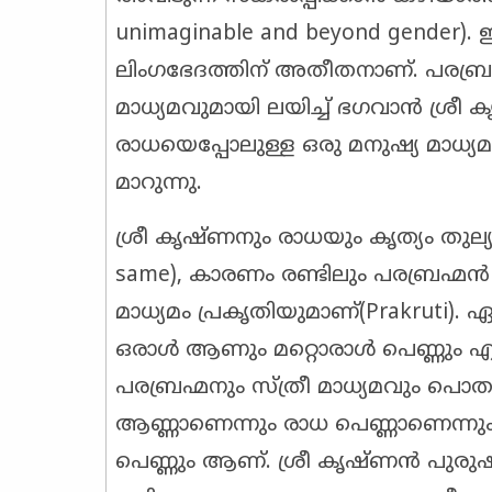
unimaginable and beyond gende
ലിംഗഭേദത്തിന് അതീതനാണ്. പരബ്രഹ
മാധ്യമവുമായി ലയിച്ച് ഭഗവാൻ ശ്ര
രാധയെപ്പോലുള്ള ഒരു മനുഷ്യ മാധ്യമ
മാറുന്നു.
ശ്രീ കൃഷ്ണനും രാധയും കൃത്യം തുല്യ
same), കാരണം രണ്ടിലും പരബ്രഹ്മ
മാധ്യമം പ്രകൃതിയുമാണ്(Prakruti). ഏ
ഒരാൾ ആണും മറ്റൊരാൾ പെണ്ണും എന്ന
പരബ്രഹ്മനും സ്ത്രീ മാധ്യമവും പൊത
ആണ്ണാണെന്നും രാധ പെണ്ണാണെന്ന
പെണ്ണും ആണ്. ശ്രീ കൃഷ്ണൻ പുരുഷ