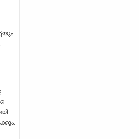
െയും
.
െ
കെ
ായി
്കും.