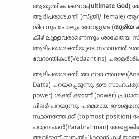
ആത്യന്തിക ദൈവം(
ultimate God
) 
ആദിപരാശക്തി (സ്ത്രീ/ female) ആ
ശിവനും പോലും അവളുടെ (
തുരിയ 
കീഴിലുള്ളവരാണെന്നും ശാക്തേയ സ്ക
ആദിപരാശക്തിയുടെ സ്ഥാനത്ത് ദത്
വേദാന്തികൾ(Vedaantins) പരാമർശിക്
ആദിപരാശക്തി അഥവാ അനഘ(Anaghaa
Datta) പറയപ്പെടുന്നു. ഈ സാഹചര്യ
power) ശക്തിക്കാണ് (power) പ്രധാ
ചിലർ പറയുന്നു. പരമമായ ഈശ്വരനുവ
സ്ഥാനത്തേക്ക് (topmost positi
പരബ്രഹ്മൻ(Parabrahman) അല്ലെങ്കിൽ 
അവിടുന്ന് സങ്കൽപ്പിക്കാൻ കഴിയാ