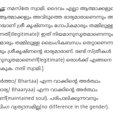
ചു:
നമസ്തേ സ്വാമി. ദൈവം എല്ലാ ആത്മാക്കളു
ആത്മാക്കളും അവിടുത്തെ ഭാര്യമാരാണെന്നും അ
െയാണ് ശ്രീ കൃഷ്ണനും ഗോപികമാരും തമ്മിലുള്
ത്(illegitimate)! ഇത് നിയമാനുസൃതമാണെന്നും
ാരും തമ്മിലുള്ള ലൈംഗികബന്ധം തെറ്റാണെന്ന
ം ശ്രീകൃഷ്ണന്റെ ഭാര്യമാരാണ്. രണ്ട് സ്ത്രീകൾ
സൃതമാണെന്ന്(legitimate) ഒരാൾക്ക് എങ്ങനെ
ക. നന്ദി സ്വാമി.]
ർത്താ/ Bhartaa) എന്ന വാക്കിന്റെ അർത്ഥം
ഭാര്യ/ Bhaaryaa) എന്ന വാക്കിന്റെ അർത്ഥം
ണ്(maintained soul). പരിപാലിക്കുന്നവനും
ഗ വ്യത്യാസമില്ല(no difference in the gender).