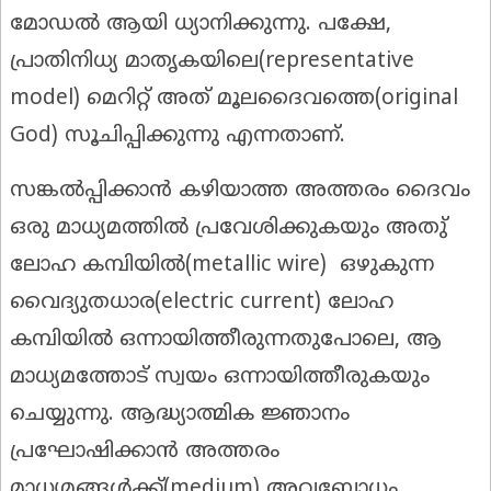
മോഡൽ ആയി ധ്യാനിക്കുന്നു. പക്ഷേ,
പ്രാതിനിധ്യ മാതൃകയിലെ(representative
model) മെറിറ്റ് അത് മൂലദൈവത്തെ(original
God) സൂചിപ്പിക്കുന്നു എന്നതാണ്.
സങ്കൽപ്പിക്കാൻ കഴിയാത്ത അത്തരം ദൈവം
ഒരു മാധ്യമത്തിൽ പ്രവേശിക്കുകയും അതു്
ലോഹ കമ്പിയിൽ(metallic wire) ഒഴുകുന്ന
വൈദ്യുതധാര(electric current) ലോഹ
കമ്പിയിൽ ഒന്നായിത്തീരുന്നതുപോലെ, ആ
മാധ്യമത്തോട് സ്വയം ഒന്നായിത്തീരുകയും
ചെയ്യുന്നു. ആദ്ധ്യാത്മിക ജ്ഞാനം
പ്രഘോഷിക്കാൻ അത്തരം
മാധ്യമങ്ങൾക്ക്(medium) അവബോധം