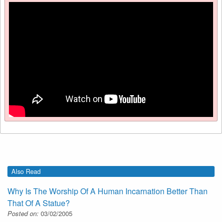
Also Read
Why Is The Worship Of A Human Incarnation Better Than
That Of A Statue?
Posted on:
03/02/2005