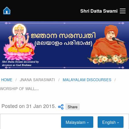
Shri Datta Swami
HOME
JNANA SARASWATI
MALAYALAM DISCOURSES
WORSHIP OF WALL
…
Posted on 31 Jan 2015.
Share
Malayalam »
English »