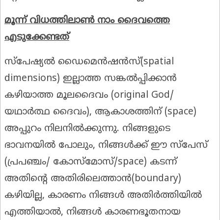
മൂന്ന് വിധത്തിലാൺ നാം ദൈവത്തെ
എടുക്കേണ്ടത്
സ്പേഷ്യൽ ഡൈമെൻഷൻസ്(spatial
dimensions) ഇല്ലാത്ത സങ്കൽപ്പിക്കാൻ
കഴിയാത്ത മൂലദൈവം (original God/
യഥാർത്ഥ ദൈവം), ആകാശത്തിന് (space)
അപ്പുറം നിലനിൽക്കുന്നു. നിങ്ങളുടെ
ഭാവനയിൽ പോലും, നിങ്ങൾക്ക് ഈ സ്പേസ്
(പ്രപഞ്ചം/ കോസ്മോസ്/space) കടന്ന്
അതിന്റെ അതിരിലെത്താൻ(boundary)
കഴിയില്ല, കാരണം നിങ്ങൾ അതിർത്തിയിൽ
എത്തിയാൽ, നിങ്ങൾ കാരണഭൂതനായ