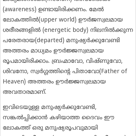
(awareness) ഉണ്ടായിരിക്കണം. മേൽ
ലോകത്തിൽ(upper world) ഊർജസ്വലമായ
ശരീരങ്ങളിൽ (energetic body) നിലനിൽക്കുന്ന
പരേതരായ(departed) മനുഷ്യർക്കുവേണ്ടി
അത്തരം മാധ്യമം ഊർജ്ജസ്വലമായ
രൂപമായിരിക്കാം. ബ്രഹ്മാവോ, വിഷ്ണുവോ,
ശിവനോ, സ്വർഗ്ഗത്തിന്റെ പിതാവോ(Father of
Heaven) അത്തരം ഊർജ്ജസ്വലമായ
അവതാരമാണ്.
ഇവിടെയുള്ള മനുഷ്യർക്കുവേണ്ടി,
സങ്കൽപ്പിക്കാൻ കഴിയാത്ത ദൈവം ഈ
ലോകത്ത് ഒരു മനുഷ്യരൂപവുമായി