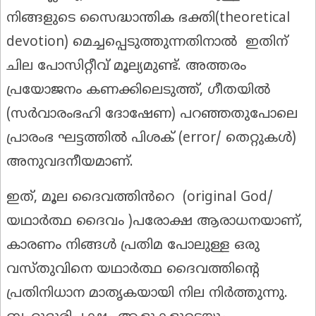
നിങ്ങളുടെ സൈദ്ധാന്തിക ഭക്തി(theoretical
devotion) മെച്ചപ്പെടുത്തുന്നതിനാൽ ഇതിന്
ചില പോസിറ്റീവ് മൂല്യമുണ്ട്. അത്തരം
പ്രയോജനം കണക്കിലെടുത്ത്, ഗീതയിൽ
(സർവാരംഭഹി ദോഷേണ) പറഞ്ഞതുപോലെ
പ്രാരംഭ ഘട്ടത്തിൽ പിശക് (error/ തെറ്റുകൾ)
അനുവദനീയമാണ്.
ഇത്, മൂല ദൈവത്തിൻറെ (original God/
യഥാർത്ഥ ദൈവം )പരോക്ഷ ആരാധനയാണ്,
കാരണം നിങ്ങൾ പ്രതിമ പോലുള്ള ഒരു
വസ്തുവിനെ യഥാർത്ഥ ദൈവത്തിന്റെ
പ്രതിനിധാന മാതൃകയായി നില നിർത്തുന്നു.