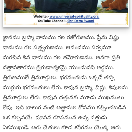
జ్ఞానము బ్రహ్మ నామము గల రజోగుణము. ప్రేమ విష్ణు
నామము గల సత్త్వగుణము. ఆనందము సర్వమూ
మరచిన శివ నామము గల తమోగుణము. అనగా ప్రతి
దత్తావతారము త్రిగుణాత్మకమై యుండునని అర్థము.
త్రిగుణములే త్రిమూర్తులు. భగవంతుడు ఒక్కడే తప్ప
ముగ్గురు భగవంతులు లేరు. కావున బ్రహ్మ, విష్ణు, శివులను
త్రిమూర్తులు లేరు. కావున దత్తునకు మూడు ముఖములు
లేవు. ఇది బాలుర వంటి అజ్ఞానుల కోసము కల్పించబడిన
ఒక కల్పనయే. మానవ రూపమున ఉన్న దత్తుడు
ఏకముఖుడే. ఆరు చేతులు కూడ శరీరము యొక్క ఆరు