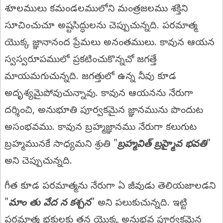
శూలములు కమండలములోని మంత్రజలము శక్తిని
సూచించుచూ అష్టసిద్ధులను చెప్పుచున్నది. పరమాత్మ
యొక్క జ్ఞానానంద ప్రేమలు అనంతములు. కావున ఆయన
స్వస్వరూపములో ప్రకటించుకొన్నచో జగత్తే
మాయమగుచున్నది. జగత్తులో ఉన్న నీవు కూడ
అదృశ్యమైపోవుచున్నావు. కావున ఆయనను నేరుగా
దర్శించి, అనుభూతి పూర్వకమైన జ్ఞానమును పొందుట
అసంభవము. కావున బ్రహ్మజ్ఞానము నేరుగా కలుగుట
బ్రహ్మమునకే సాధ్యమని శ్రుతి "
బ్రహ్మవిత్‌ బ్రహ్మైవ భవతి
"
అని చెప్పుచున్నది.
గీత కూడ పరమాత్మను నేరుగా ఏ జీవుడు తెలియజాలడని
"
మాం తు వేద న కశ్చన
" అని పలుకుచున్నది. ఇట్టి
పరమాత్మ భక్తులకు తన యొక్క అనుభవ పూర్వకమైన