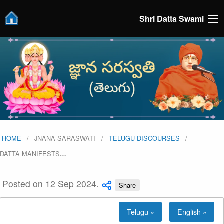
Shri Datta Swami
HOME
JNANA SARASWATI
TELUGU DISCOURSES
DATTA MANIFESTS
…
Posted on 12 Sep 2024.
Share
Telugu »
English »