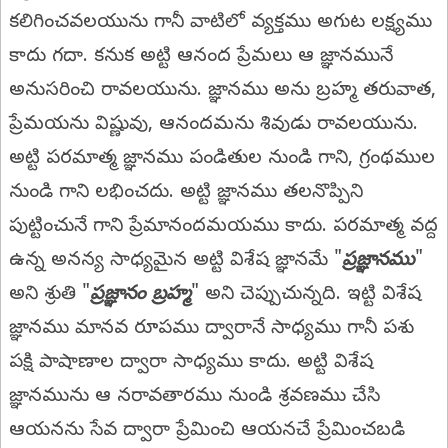
కలిగించవలయును గానీ వాటిలో వ్యక్తము అగుట లక్ష్యము
కాదు గదా. కనుక అట్టి ఆనంద ప్రేమలు ఆ జ్ఞానమునే
అనుసరించి రావలయును. జ్ఞానము అను బ్రహ్మ తరువాత,
ప్రేమయను విష్ణువు, ఆనందమను శివుడు రావలయును.
అట్టి పరమాత్మ జ్ఞానము పండితుల నుండి గాని, గ్రంథముల
నుండి గాని లభించదు. అట్టి జ్ఞానము తలనొప్పిని
పుట్టించునే గాని ప్రేమానందమయము కాదు. పరమాత్మ వద్ద
ఉన్న అనన్య సాధ్యమైన అట్టి విశేష జ్ఞానమే "
ప్రజ్ఞానము
"
అని శ్రుతి "
ప్రజ్ఞానం బ్రహ్మ
" అని చెప్పుచున్నది. ఇట్టి విశేష
జ్ఞానము మానవ రూపము ద్వారానే సాధ్యము గానీ పశు
పక్షి పాషాణాల ద్వారా సాధ్యము కాదు. అట్టి విశేష
జ్ఞానమును ఆ నరావతారము నుండి శ్రవణము చేసి
ఆయనను సేవ ద్వారా ప్రేమించి ఆయనచే ప్రేమించబడి