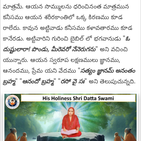
మాత్రమే. ఆయన సొమ్ములను ధరించినంత మాత్రమున
కనీసము ఆయన శరీరకాంతిలో ఒక్క కిరణము కూడ
రాలేదు. కావున అట్టివాడు కనీసము కళావతారము కూడ
కానేరడు. అట్టివారిని గురించి బైబిల్‌ లో భగవానుడు "
ఓ
దుష్టులారా! పొండు
, మీరెవరో నేనెరుగను
" అని వచించి
యున్నారు. ఆయన స్వరూప లక్షణములు జ్ఞానము,
ఆనందము, ప్రేమ యని వేదము "
సత్యం జ్ఞానమ్ అనంతం
బ్రహ్మ
" "
ఆనందో బ్రహ్మ
" "
రసో వై సః
" అని తెలుపుచున్నది.