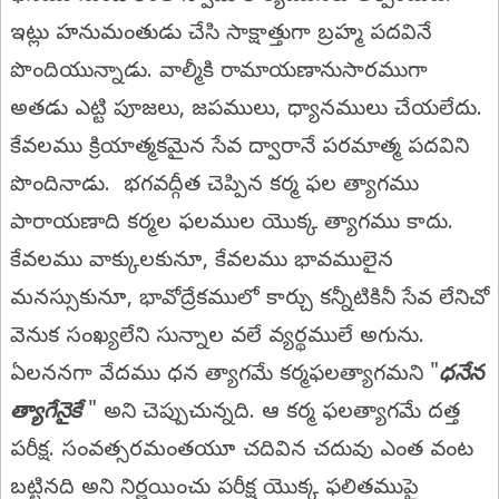
ఇట్లు హనుమంతుడు చేసి సాక్షాత్తుగా బ్రహ్మ పదవినే
పొందియున్నాడు. వాల్మీకి రామాయణానుసారముగా
అతడు ఎట్టి పూజలు, జపములు, ధ్యానములు చేయలేదు.
కేవలము క్రియాత్మకమైన సేవ ద్వారానే పరమాత్మ పదవిని
పొందినాడు. భగవద్గీత చెప్పిన కర్మ ఫల త్యాగము
పారాయణాది కర్మల ఫలముల యొక్క త్యాగము కాదు.
కేవలము వాక్కులకునూ, కేవలము భావములైన
మనస్సుకునూ, భావోద్రేకములో కార్చు కన్నీటికినీ సేవ లేనిచో
వెనుక సంఖ్యలేని సున్నాల వలే వ్యర్థములే అగును.
ఏలననగా వేదము ధన త్యాగమే కర్మఫలత్యాగమని "
ధనేన
త్యాగేనైకే
" అని చెప్పుచున్నది. ఆ కర్మ ఫలత్యాగమే దత్త
పరీక్ష. సంవత్సరమంతయూ చదివిన చదువు ఎంత వంట
బట్టినది అని నిర్ణయించు పరీక్ష యొక్క ఫలితముపై