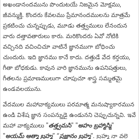
అఖండానందమును పొందుటయే నిజమైన మోక్షము,
జీవన్ముక్తి. కొందరు కేవలము ప్రేమానందములను మాత్రమే
ప్రకటించు చున్నప్పుడు, మూడు తత్త్వములు లేనందున
వారు దత్తావతారులు కారు. మరికొందరు ఏవో నోటికి
వచ్చినది వచించిచూ వాటినే జ్ఞానముగా బోధించు
చుందురు. ఇది జ్ఞానము కానే కాదు. దత్తుడే వేద కర్తయు,
గీతా బోధకుడు. కావున వారి జ్ఞానమును ఉపనిషత్తులు,
గీతలను ప్రమాణములుగా చూపుచూ శాస్త్ర సమ్మతమై
ఉండవలయును.
వేదముల మహావాక్యములు పరమాత్మ మనుష్యాకారమున
ఉండి విశేష జ్ఞాన సంపన్నుడై ఉండునని చెప్పుచున్నవి. ఇవే
మహా వాక్యములు "
తత్త్వమసి
" "
అహం బ్రహ్మాస్మి
"
"
అయమ్ ఆత్మా బ్రహ్మ
” “
ప్రజ్ఞానం బ్రహ్మ
”. బ్రహ్మ నా వలె