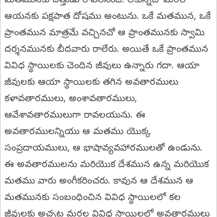
మతమునకు దత్తుడు రావలసిందే. లేకున్నచో మరల
ఆయనకు పక్షపాత దోషము అంటును. ఒకే మతమున, ఒకే
ప్రాంతమున మాత్రమే వచ్చినచో ఆ ప్రాంతమునకు స్వామి
దర్శనమునకు బీదవారు రాలేరు. అయితే ఒకే ప్రాంతమున
వివిధ స్థాయిలకు చెందిన జీవులు ఉన్నారు గదా. ఆయా
జీవులకు ఆయా స్థాయిలకు తగిన అవతారములు
కళావతారములు, అంశావతారములు,
ఆవేశావతారములుగా రావలయును. ఈ
అవతారములన్నియు ఆ మతము యొక్క
సంప్రదాయములు, ఆ భాషావ్యవహారములతో ఉండును.
ఈ అవతారములను మరియొక దేశమున ఉన్న మరియొక
మతము వారు అంగీకరించరు. కావున ఆ దేశమున ఆ
మతమునకు సంబంధించిన వివిధ స్థాయిలలో కల
జీవులకు అచ్చట మరల వివిధ స్థాయిలలో అవతారములు