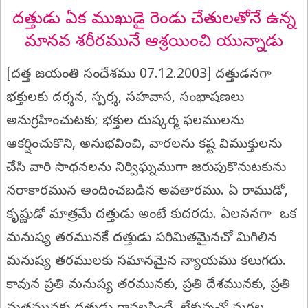
దత్తుడు ఏక ముఖుడై రెండు చేతులతోనే ఉన్న
మానవ శరీరమునే ఆశ్రయించి యున్నాడు
[దత్త జయంతి సందేశము 07.12.2003] దత్తుడనగా
భక్తులకు దర్శన, స్పర్శ, సహవాస, సంభాషణలు
అనుగ్రహించుటకు; భక్తుల దుష్కర్మ ఫలములను
ఆకర్షించుకొని, అనుభవించి, వారలను కష్ట విముక్తులను
చేసి వారి సాధనలను నిర్విఘ్నముగా జరుపుకొనుటకును
నరాకారమున అందించబడిన అవతారము. ఏ రాముడో,
కృష్ణుడో మాత్రమే దత్తుడు అంటే కుదరదు. ఏలననగా ఒక
మనుష్య తరమునకే దత్తుడు పరిమితమైనచో మిగిలిన
మనుష్య తరములకు సమానమైన న్యాయము కలుగదు.
కావున ప్రతి మనుష్య తరమునకు, ప్రతి దేశమునకు, ప్రతి