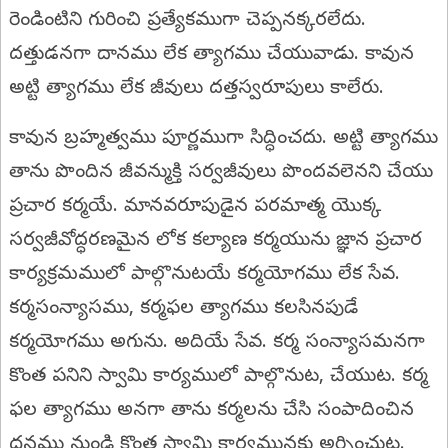
రెండింటిని గురించి ప్రత్యేకముగా చెప్పనక్కరలేదు.
దత్తుడనగా దానము లేక త్యాగము చేయువాడు. కావున
అట్టి త్యాగము లేక జీవులు దత్తస్వరూపులు కాలేరు.
కావున బ్రహ్మత్వము పూర్ణముగా సిద్ధించదు. అట్టి త్యాగము
తాను పొందిన జీవన్ముక్తి సర్వజీవులు పొందవలెనని చేయు
ప్రచార కర్మయే. మానవరూపుడైన పరమాత్మ యొక్క
సర్వజీవోద్ధరణమైన లోక కల్యాణ కర్మయును జ్ఞాన ప్రచార
కార్యక్రమములో పాల్గొనుటయే కర్మయోగము లేక సేవ.
కర్మసంన్యాసము, కర్మఫల త్యాగము కలసినపుడే
కర్మయోగము అగును. అదియే సేవ. కర్మ సంన్యాసమనగా
కొంత పనిని స్వామి కార్యములో పాల్గొనుట, చేయుట. కర్మ
ఫల త్యాగము అనగా తాను కర్మలను చేసి సంపాదించిన
ధనము నుండి కొంత స్వామి కార్యమునకు అర్పించుట.