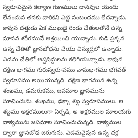
స్వరూపమైన కల్యాణ గుణములు దానవుల యందు
లేనందున తనకు వారికిని ఎట్టి సంబంధము లేదన్నాడు.
కావున దత్తుడు ఏక ముఖుడై రెండు చేతులతోనే ఉన్న
మానవ శరీరమునే ఆశ్రయించి యున్నాడు. కుడి ప్రక్కన
ఉన్న చేతితో జ్ఞానబోధను చేయు చిన్ముద్రలో ఉన్నాడు.
ఎడమ చేతిలో అష్టసిద్ధులను కలిగియున్నాడు. కావున
దక్షిణ భాగము గురుస్వరూపము వామభాగము భగవత్‌
స్వరూపము అయియున్నది. దక్షిణ భాగమున ఉన్న
శంఖము, డమరుకము, జపమాల జ్ఞానమును
సూచించును. శంఖము, ఢక్కా శబ్ద స్వరూపములు. ఆ
శబ్దము అక్షరములుగా ఏర్పడి, ఆ అక్షరముల మాలయగు
వాక్యమును జపమాల సూచించుచున్నది. వాక్యముల
ద్వారా జ్ఞానబోధ జరుగును. ఎడమవైపున ఉన్న చక్ర