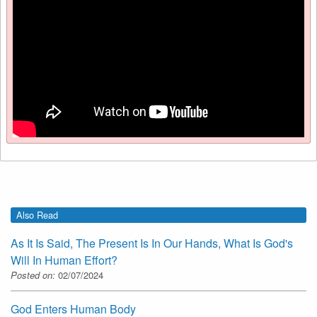
Also Read
As It Is Said, The Present Is In Our Hands, What Is God's
Will In Human Effort?
Posted on:
02/07/2024
God Enters Human Body