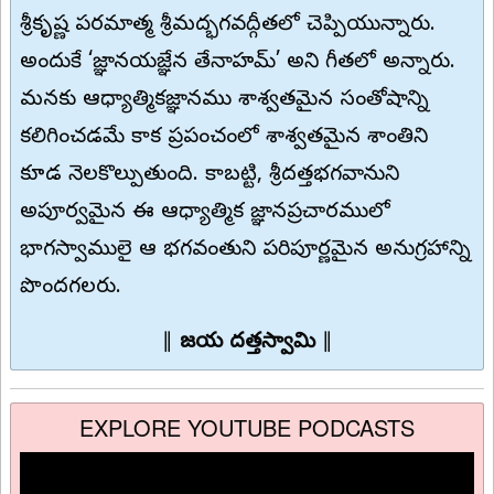
శ్రీకృష్ణ పరమాత్మ శ్రీమద్భగవద్గీతలో చెప్పియున్నారు.
అందుకే ‘జ్ఞానయజ్ఞేన తేనాహమ్’ అని గీతలో అన్నారు.
మనకు ఆధ్యాత్మికజ్ఞానము శాశ్వతమైన సంతోషాన్ని
కలిగించడమే కాక ప్రపంచంలో శాశ్వతమైన శాంతిని
కూడ నెలకొల్పుతుంది. కాబట్టి, శ్రీదత్తభగవానుని
అపూర్వమైన ఈ ఆధ్యాత్మిక జ్ఞానప్రచారములో
భాగస్వాములై ఆ భగవంతుని పరిపూర్ణమైన అనుగ్రహాన్ని
పొందగలరు.
∥
జయ దత్తస్వామి
∥
EXPLORE YOUTUBE PODCASTS