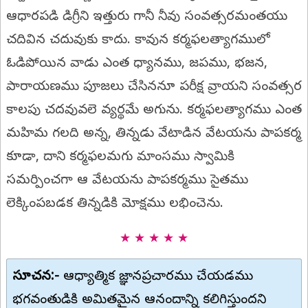
ఆధారపడి డిగ్రీని ఇత్తురు గానీ నీవు సంవత్సరమంతయు
చదివిన చదువుకు కాదు. కావున కర్మఫలత్యాగములో
ఓడిపోయిన వాడు ఎంత ధ్యానము, జపము, భజన,
పారాయణము పూజలు చేసిననూ పరీక్ష వ్రాయని సంవత్సర
కాలపు చదవువలె వ్యర్థమే అగును. కర్మఫలత్యాగము ఎంత
మహిమ గలది అన్న, తిన్నడు వేటాడిన వేటయను పాపకర్మ
కూడా, దాని కర్మఫలమగు మాంసము స్వామికి
సమర్పించగా ఆ వేటయను పాపకర్మము సైతము
లెక్కింపబడక తిన్నడికి మోక్షము లభించెను.
★ ★ ★ ★ ★
సూచన:-
ఆధ్యాత్మిక జ్ఞానప్రచారము చేయడము
భగవంతుడికి అమితమైన ఆనందాన్ని కలిగిస్తుందని