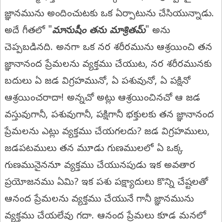
జ్ఞానమును అందించుటకు ఒక ఏర్పాటును చేసియున్నాడు.
అదే గీతలో "
మానుషీం తను మాశ్రితమ్
" అను
చెప్పబడినది. అనగా ఒక నర శరీరమును ఆశ్రయించి తన
జ్ఞానానంద ప్రేమలను వ్యక్తము చేయుట, నర శరీరమునకు
బదులు ఏ జడ విగ్రహమునో, ఏ పశువునో, ఏ పక్షినో
ఆశ్రయించరాదా! అన్నచో అట్లు ఆశ్రయించినచో ఆ జడ
వస్తువుగానీ, పశువుగానీ, పక్షిగానీ భక్తులకు తన జ్ఞానానంద
ప్రేమలను ఎట్లు వ్యక్తము చేయగలదు? జడ విగ్రహములు,
జడపటములు తన మూడు గుణములలో ఏ ఒక్క
గుణమునైననూ వ్యక్తము చేయునపుడు ఇక అవతార
ప్రయోజనము ఏమి? ఇక పశు పక్ష్యాదులు కొన్ని చేష్టలతో
ఆనంద ప్రేమలను వ్యక్తము చేయునే గానీ జ్ఞానమును
వ్యక్తము చేయలేవు గదా. ఆనంద ప్రేమలు కూడ మనలో