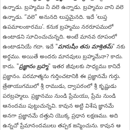
ఉన్నాడు. బ్రహ్మము నీ వలె ఉన్నాడు. బ్రహ్మము వాని వలె
ఉన్నాడు. “వలె” అనునది లుప్తమైనది. ఇదే ‘లుప్త
ఉపమాలంకారము’. కనుక బ్రహ్మము నరరూపములో
ఉంటాడని సూచించుచున్నది. అంటే మానవ రూపంలో
ఉంటాడనియే గదా. ఇదే "
మానుషీం తను మాశ్రితమ్‌
" నకు
అర్థము. అయితే అందరు మానవులు బ్రహ్మమేనా? కాదు.
కాదు. "
ప్రజ్ఞానం బ్రహ్మ
" ఇతర జీవులకు సాధ్యము కానిదే
ప్రజ్ఞానం. పరమాత్మను గుర్తించటానికి ఈ ప్రజ్ఞానమే గుర్తు.
త్రేతాయుగములో శ్రీ రాముడు, ద్వాపరంలో శ్రీ కృష్ణుడు
పరబ్రహ్మలు. ప్రజ్ఞానము నుండి ప్రేమయు, ప్రేమ నుండి
ఆనందము పుట్టుచున్నవి. కావున అట్టి విశేష జ్ఞానమే
అనగా ప్రజ్ఞానమే దత్తుని యొక్క ప్రధాన లక్షణము. అది
ఉన్నచో ప్రేమానందములు తప్పక జన్మించును. కావున ఆ