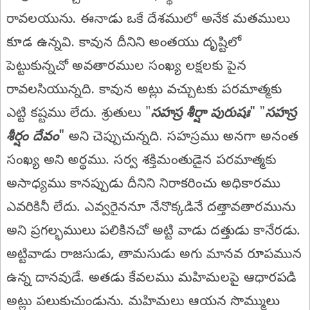
రావలయును. ఈనాడు ఒకే దేశములో అనేక మతములు
కూడ ఉన్నవి. కావున దీనిని అంతయు దృష్టిలో
పెట్టుకున్నచో అవతారముల సంఖ్య లక్షలకు పైన
రావలసియున్నది. కావున అట్లు వచ్చుటకు పరమాత్మకు
ఎట్టి కష్టము లేదు. శ్రుతులు "
సహస్ర శీర్షా పురుషః
" "
సహస్ర
శీర్షం దేవం
" అని చెప్పుచున్నది. సహస్రము అనగా అనంత
సంఖ్య అని అర్థము. సర్వ శక్తిమంతుడైన పరమాత్మకు
అసాధ్యము కానప్పుడు దీనిని నిరాకరించు అధికారము
ఎవరికినీ లేదు. ఎవ్వరైననూ నేనొక్కడినే దత్తావతారమును
అని ప్రగల్భములు పలికినచో అట్టి వాడు దత్తుడు కానేరడు.
అట్టివాడు రాజసుడు, తామసుడు అగు మానవ రూపమున
ఉన్న దానవుడే. అతడు కేవలము మహిమలపై ఆధారపడి
అట్లు పలుకుచుండును. మహిమలు ఆయన సొమ్ములు