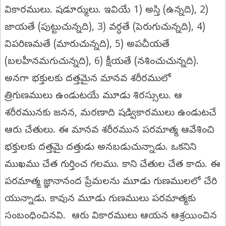
వికారములు. షడూర్ములు. ఇవియే 1) అస్తి (ఉన్నది), 2)
జాయతే (పుట్టుచున్నది), 3) వర్ధతే (పెరుగుచున్నది), 4)
విపరిణమతే (మారుచున్నది), 5) అపచీయతే
(బలహీనమగుచున్నది), 6) క్షీయతే (నశించుచున్నది).
అనగా భక్తులకు దత్తమైన మానవ శరీరములో
త్రిగుణములు ఉండుటయే మూడు శిరస్సులు. ఆ
శరీరమునకు జనన, మరణాది షడ్వికారములు ఉండుటచే
ఆరు చేతులు. ఈ మానవ శరీరమున పరమాత్మ ఆవేశించి
భక్తులకు దత్తమై దత్తుడు అనబడుచున్నాడు. ఒకనిని
ముఖము చేత గుర్తించ గలము. కాని చేతుల చేత కాదు. ఈ
పరమాత్మ జ్ఞానానంద ప్రేమలను మూడు గుణములలో చేరి
యున్నాడు. కావున మూడు గుణములు పరమాత్మకు
సంబంధించినవి. ఆరు వికారములు ఆయన ఆశ్రయించిన