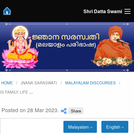
Shri Datta Swami
HOME
JNANA SARASWATI
MALAYALAM DISCOURSES
IS FAMILY LIFE
…
Posted on 28 Mar 2023.
Share
Malayalam »
English »