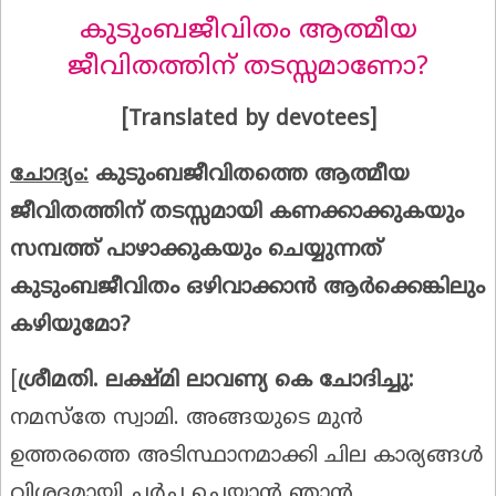
കുടുംബജീവിതം ആത്മീയ
ജീവിതത്തിന് തടസ്സമാണോ?
[Translated by devotees]
ചോദ്യം
:
കുടുംബജീവിതത്തെ
ആത്മീയ
ജീവിതത്തിന്
തടസ്സമായി
കണക്കാക്കുകയും
സമ്പത്ത്
പാഴാക്കുകയും
ചെയ്യുന്നത്
കുടുംബജീവിതം
ഒഴിവാക്കാൻ
ആർക്കെങ്കിലും
കഴിയുമോ
?
[
ശ്രീമതി
.
ലക്ഷ്മി
ലാവണ്യ
കെ
ചോദിച്ചു
:
നമസ്തേ സ്വാമി. അങ്ങയുടെ മുൻ
ഉത്തരത്തെ അടിസ്ഥാനമാക്കി ചില കാര്യങ്ങൾ
വിശദമായി ചർച്ച ചെയ്യാൻ ഞാൻ