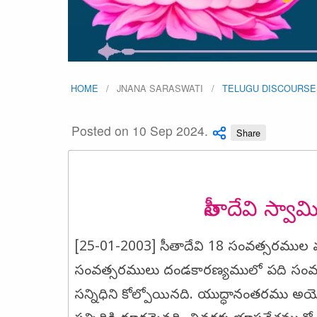
HOME
JNANA SARASWATI
TELUGU DISCOURSE
Posted on 10 Sep 2024.
Share
సీతాదేవి స్వా
[25-01-2003] సీతాదేవి 18 సంవత్సరముల 
సంవత్సరములు దండకారణ్యములో పది సంవత్స
సన్నిధిని కోల్పోయినది. యుద్ధానంతరము అ