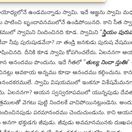
ోధ్యలోనే ఉండమన్నాడు స్వామి. ఇదే ఆజ్ఞను స్వామి మ
ఞను పాటించి బృందావనములోనే ఉండిపోయినది. కాని సీత స్వ
ములో స్వామిని నిందించినది కూడ. స్వామిని “
స్త్రియం పురు
చలేవా నీవు పురుషుడవేనా? నా తండ్రి జనకుడు పురుష వేషము
డని దూషించినది. దీనికి కూడ స్వామి కోపగించలేదు. ఏలననగా 
మాన ఆనందము పొందును. ఇదే గీతలో "
తుల్య నిందా స్తుతిః
"
చినట్లు ఆవకాయ అన్నము కూడా ఆనందము కల్గించును. కా
నందకరములే. స్వామి విషయములో ఇంకనూ విశేషమేమనగ
ించును. ఏలననగా? ఆయన స్వస్వరూపములో యున్నపుడు దేవ
రములతో వెగటు పుట్టి నిందలకే వాచిపోయినట్లుండెను. అందు
ిందించినపుడు పరమానందము చెందుచుండును. కాని ఆయ
నగా భక్తుడగు జీవుడు. జీవుడు అవమానమునకు దుఃఖప