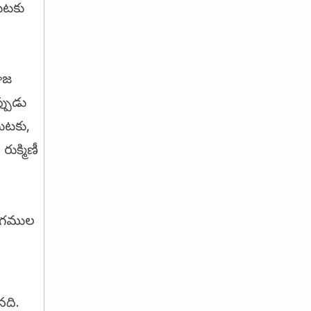
టుటకు
పూజ
్పుడు
ుటకు,
ుక్మిణీ
భాగముల
నది.