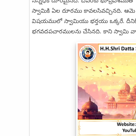
సన్నిధికి దూరమైనది. చివరకు భూప్రవేశముతో 
స్వామికి ఏల దూరము కావలసివచ్చినది. ఆమె మ
విషయములో స్వామియు భర్తయు ఒక్కరే. దీని
భగవదపచారములను చేసినది. కాని స్వామి వా