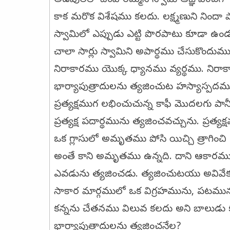
కాక మరొక విశేషము కలదు. లక్ష్మణుని నిందా 
స్వామిలో ఎప్పుడు ఎట్టి పొరపాటు కూడా 
చాలా సార్లు స్వామిని అపార్థము చేసుకొందు
నిరాకారము యొక్క ధ్యానము వ్యర్థము. న
భార్యాపుత్రాదులను త్యజించుట హస్యాస్పద
ప్రత్యక్షముగ లభించుచున్న కాఫీ మొదలగు ప
ప్రత్యక్ష పదార్థమును త్యజించవచ్చును. ప్రత్
ఒక గ్లాసులో అమృతము పోసి యిచ్చి త్రాగించి
అంతే కాని అమృతము ఉన్నది. దాని ఆకారము క
ఎవడును త్యజించడు. త్యజించుటయు అవివేకమ
సాకార మార్గములో ఒక విగ్రహమును, పటము
కన్నను చేతనము విలువ కలదు అని బాలుడు 
భార్యాపుత్రాదులను త్యజించనేల?