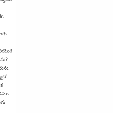
ేక
న
లగు
మరియొక
ెను?
చును.
్నచో
ఇక
జడము
మగు