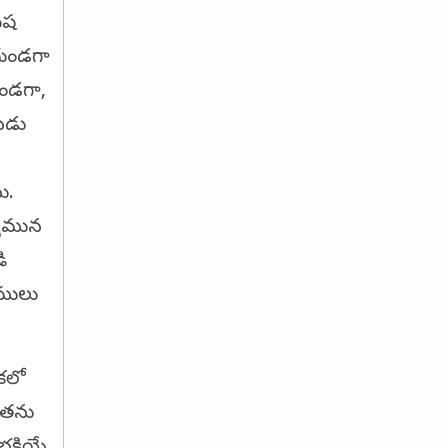
రుష
చుండగా
ుండగా,
బడు
ు.
్యమున
ి
రములు
కలో
సీతను
క్తియే