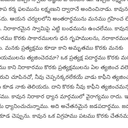
పాప కర్మ ఫలమును లక్ష్మణుని ద్వారానే అందించినాడు. కావున
ఉండదు. ఆయన చర్యలలోని అంతరార్థమును మనము గ్రహించ ల
ము. నిరాకారమైన స్వామిపై ఎట్టి బంధమును ఉంచలేము. కావు
ిరాకారము కొరకు సాకారములగు ధన గృహములను, నరాకారము
ము. మనకు ప్రత్యక్షము కూడా కాని అమృతము కొరకు మనకు
ానీయములను త్యజించెదమా? ఒక ప్రత్యక్ష పదార్థము కొరకు 
యక్షము కాని నిరాకారము కొరకు ప్రత్యక్షములను ఏల త్యజించ వల
 రుచి చూపినచో, నీవు చెప్పనక్కరలేకయే వాడు కాఫీని త్యజిం
ూడ నాకు తెలియదు. దాని కొరకు నీవు కాఫీని త్యజించమన
ు. కావున నిరాకార ధ్యాన మార్గములో వైరాగ్యము రాదు. 
ను ధ్యానించుచున్నాము. అది అచేతనమైన జడపదార్థము. 
కూడ చెప్పును. కావున ఒక విగ్రహము పటము కొరకు చేతన