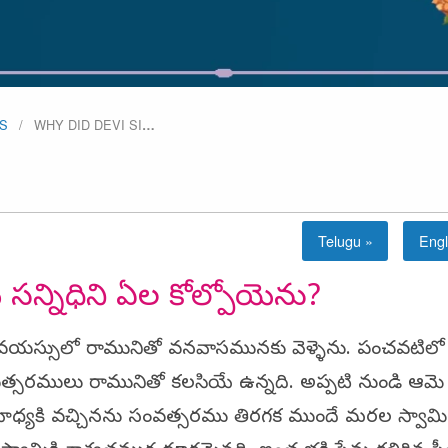
S
WHY DID DEVI SI
…
Telugu »
Engl
మి సన్నిధిని ఏల కోల్పోయెను?
వయస్సులో రామునితో వనవాసమునకు వెళ్ళెను. పంచవటిలో
రములు రామునితో కలసియే ఉన్నది. అప్పటి నుండి ఆమె 
యోధ్యకి వచ్చినను సంవత్సరము తిరగక ముందే మరల స్వామి