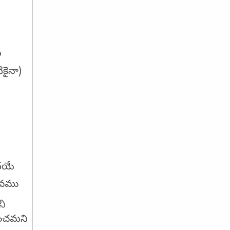
ల
కైనా)
ందయే
భవము
సు
ించమని