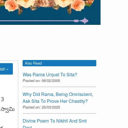
Also Read
ish »
Was Rama Unjust To Sita?
Posted on:
06/02/2005
Why Did Rama, Being Omniscient,
 3
Ask Sita To Prove Her Chastity?
Posted on:
25/03/2025
స్వామి
Divine Poem To Nikhil And Smt
Devi