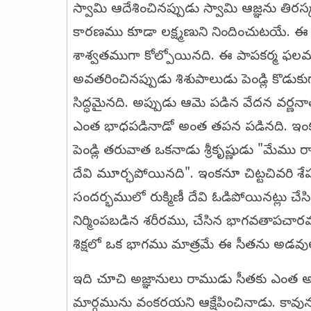
స్వామి ఆదేశించినప్పుడు స్వామి ఆజ్ఞను తిర
కారణము కూడా లక్ష్మణుని నిందించుటయే. 
శాశ్వతముగా కోల్పోయినది. ఈ పాపకర్మ ఫలమ
అవతరించినప్పుడు శిశుపాలుడు పెండ్లి కొడుక
సిద్ధమైనది. అప్పుడు ఆమె పడిన వేదన వర్ణన
ఎంత భాధపడినాడో అంత తపన పడినది. ఇంకనూ 
పెండ్లి తరువాత ఒకనాడు శ్రీకృష్ణుడు "మేము ర
దేవి మూర్ఛపోయినది". ఇంకనూ చిట్టచివరి శే
సందర్భములో రుక్మిణీ దేవి ఓడిపోయినట్ల
నిర్మింపబడిన శరీరము, చేసిన భాగవతాపచా
శిక్షలో ఒక భాగము మాత్రమే ఈ సీతను అడవ
ఇది చూచి అజ్ఞానులు రాముడు సీతకు ఎంత
మార్గమును వంకరయని ఆక్షేపించినాడు. కావున స్