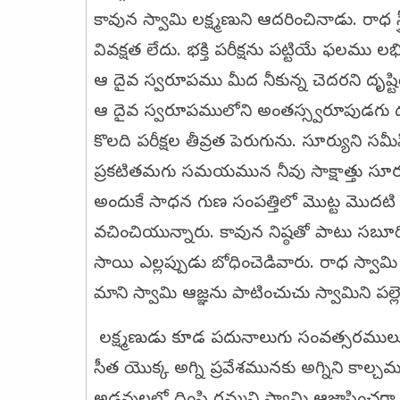
కావున స్వామి లక్ష్మణుని ఆదరించినాడు. రాధ స్త
వివక్షత లేదు. భక్తి పరీక్షను పట్టియే ఫలమ
ఆ దైవ స్వరూపము మీద నీకున్న చెదరని దృష్ట
ఆ దైవ స్వరూపములోని అంతస్స్వరూపుడగు దత
కొలది పరీక్షల తీవ్రత పెరుగును. సూర్యుని సమ
ప్రకటితమగు సమయమున నీవు సాక్షాత్తు సూర
అందుకే సాధన గుణ సంపత్తిలో మొట్ట మొద
వచించియున్నారు. కావున నిష్ఠతో పాటు సబ
సాయి ఎల్లప్పుడు బోధించెడివారు. రాధ స్వామ
మాని స్వామి ఆజ్ఞను పాటించుచు స్వామిని ప
లక్ష్మణుడు కూడ పదునాలుగు సంవత్సరములు న
సీత యొక్క అగ్ని ప్రవేశమునకు అగ్నిని కాల్చ
అడవులలో దింపి రమ్మని స్వామి ఆజ్ఞాపించగా ఎ