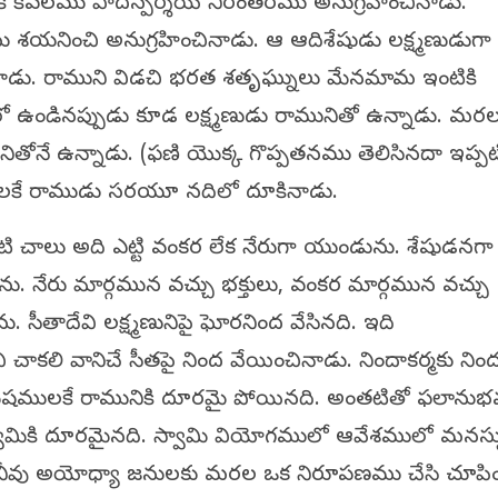
ికి కేవలము పాదస్పర్శయే నిరంతరము అనుగ్రహించినాడు.
 శయనించి అనుగ్రహించినాడు. ఆ ఆదిశేషుడు లక్ష్మణుడుగా
ాడు. రాముని విడచి భరత శతృఘ్నులు మేనమామ ఇంటికి
కలో ఉండినప్పుడు కూడ లక్ష్మణుడు రామునితో ఉన్నాడు. మర
తోనే ఉన్నాడు. (ఫణి యొక్క గొప్పతనము తెలిసినదా ఇప్పటి
ంటలకే రాముడు సరయూ నదిలో దూకినాడు.
ి చాలు అది ఎట్టి వంకర లేక నేరుగా యుండును. శేషుడనగా
. నేరు మార్గమున వచ్చు భక్తులు, వంకర మార్గమున వచ్చు
 సీతాదేవి లక్ష్మణునిపై ఘోరనింద వేసినది. ఇది
చాకలి వానిచే సీతపై నింద వేయించినాడు. నిందాకర్మకు ని
 నిమిషములకే రామునికి దూరమై పోయినది. అంతటితో ఫలాను
వామికి దూరమైనది. స్వామి వియోగములో ఆవేశములో మనస్
లో నీవు అయోధ్యా జనులకు మరల ఒక నిరూపణము చేసి చూప