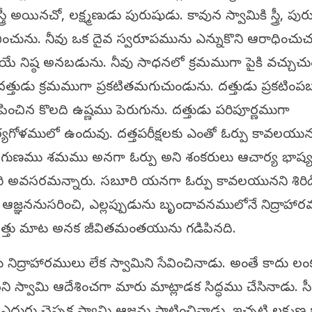
్రీ అయినచో, లక్ష్మణుడు పురుషుడు. కావున స్వామికి స్త్రీ, పు
ు లభించును. నీవు ఒక దైవ స్వరూపమును ఎన్నుకొని ఆరాధించు
ియే నిష్ఠ అనబడును. నీవు సాధనలో క్రమముగా పైకి వచ్చుచ
్తుడు క్రమముగా ప్రకటితమగుచుండును. దత్తుడు ప్రకటింప
ీపించిన కొలది ఉష్ణము పెరుగును. దత్తుడు పరిపూర్ణముగా
్యగోళములో ఉందువు. దత్తపరీక్షలకు ఎంతో ఓర్పు కావలయున
టి గుణము శమము అనగా ఓర్పు అని శంకరులు ఆచార్య భాష
ూరి అవసరమన్నారు. సబూరి యనగా ఓర్పు కావలయునని శిరిడ
ి ఆజ్ఞననుసరించి, ఎల్లప్పుడును బృందావనములోనే నిద్రాహా
ల్లెత్తు మాట అనక జీవితమంతయును గడిపినది.
ిద్రాహారములు లేక స్వామిని సేవించినాడు. అంతే కాదు లం
మని స్వామి ఆదేశించగా మారు మాట్లాడక సిద్ధము చేసినాడు. 
దురు చెప్పక స్వామి ఆజ్ఞను పాటించినాడు. ఇచ్చటి లక్ష్మణ భ