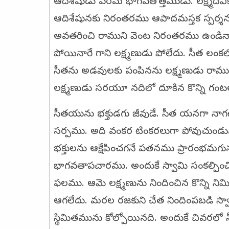
ఆదిశేషుడు పరమ భాగవతోత్తముడు. లక్ష్మీదేవ
ఆదిశేషునకు నిరంతరము ఆపాదమస్తక స్పర్శను
అవతరించి రాముని వెంట నిరంతరము ఉండిన
పోయినారే గాని లక్ష్మణుడు పోలేదు. సీత లం
సీతను అడవులకు పంపినను లక్ష్మణుడు రాముని
లక్ష్మణుడు సరయూ నదిలో దూకిన కొన్ని గ
సీతయును భక్తుడగు జీవుడే. సీత యనగా నాగట
సర్పము. అది వంకర టింకరలుగా పోవుచుండును
భక్తులను ఆక్షేపించగనే పతనము ప్రారంభమగును.
భాగవతాపచారము. అందుకే స్వామి సంకల్పించి 
ఫలము. ఆమె లక్ష్మణును నిందించిన కొన్ని
ఆగలేదు. మరల రజకుని చేత నిందింపబడి స్
స్థిమితమును కోల్పోయినది. అందుకే చివర