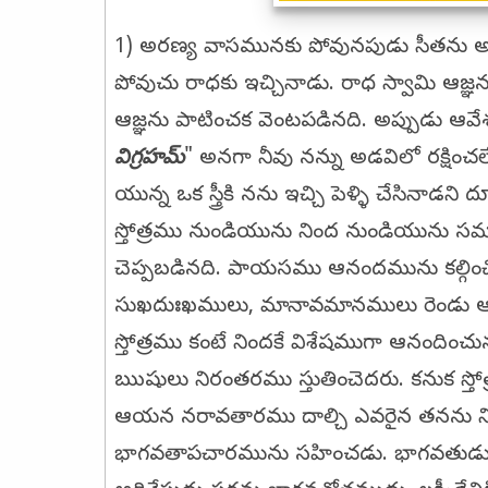
1) అరణ్య వాసమునకు పోవునపుడు సీతను అయ
పోవుచు రాధకు ఇచ్చినాడు. రాధ స్వామి ఆజ్
ఆజ్ఞను పాటించక వెంటపడినది. అప్పుడు ఆవేశ
విగ్రహమ్‌
" అనగా నీవు నన్ను అడవిలో రక్షిం
యున్న ఒక స్త్రీకి నను ఇచ్చి పెళ్ళి చేసినా
స్తోత్రము నుండియును నింద నుండియును స
చెప్పబడినది. పాయసము ఆనందమును కల్గిం
సుఖదుఃఖములు, మానావమానములు రెండు ఆ
స్తోత్రము కంటే నిందకే విశేషముగా ఆనంద
ఋషులు నిరంతరము స్తుతించెదరు. కనుక స్తోత్
ఆయన నరావతారము దాల్చి ఎవరైన తనను న
భాగవతాపచారమును సహించడు. భాగవతుడు అ