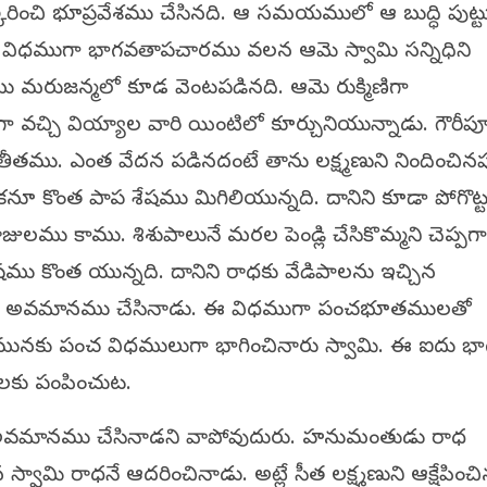
స్కరించి భూప్రవేశము చేసినది. ఆ సమయములో ఆ బుద్ధి పుట్
ఈ విధముగా భాగవతాపచారము వలన ఆమె స్వామి సన్నిధిని
ు మరుజన్మలో కూడ వెంటపడినది. ఆమె రుక్మిణిగా
ుగా వచ్చి వియ్యాల వారి యింటిలో కూర్చునియున్నాడు. గౌరీ
ాతీతము. ఎంత వేదన పడినదంటే తాను లక్ష్మణుని నిందించినప
కొంత పాప శేషము మిగిలియున్నది. దానిని కూడా పోగొట్ట
ాజులము కాము. శిశుపాలునే మరల పెండ్లి చేసికొమ్మని చెప్పగా ర
షము కొంత యున్నది. దానిని రాధకు వేడిపాలను ఇచ్చిన
ు చేసి అవమానము చేసినాడు. ఈ విధముగా పంచభూతములతో
రమునకు పంచ విధములుగా భాగించినారు స్వామి. ఈ ఐదు 
ులకు పంపించుట.
 అవమానము చేసినాడని వాపోవుదురు. హనుమంతుడు రాధ
వామి రాధనే ఆదరించినాడు. అట్లే సీత లక్ష్మణుని ఆక్షేపించి