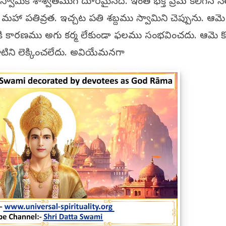
స్వామికి శాశ్వతముగ దూరమైనది. ఇంత భక్తి ప్రేమ కలిగిన స
హా పతివ్రత. ఇచ్చట పతి శబ్దము స్వామిని చెప్పును. ఆమె
కి కారణము అగు కర్మ లేకుండా ఫలము సంభవించదు. ఆమె కొన
టిని లెక్కించలేదు. అవియేమనగా