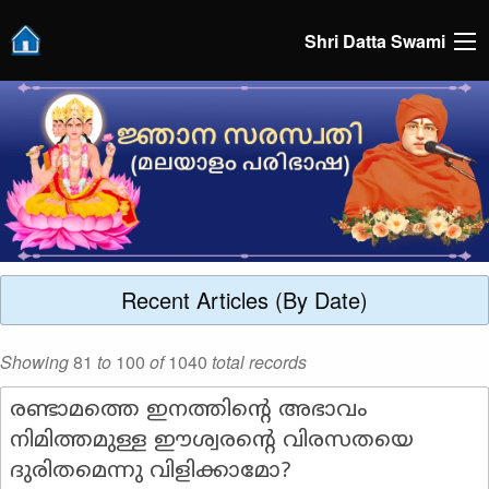
Shri Datta Swami
Recent Articles (By Date)
Showing
81
to
100
of
1040
total records
രണ്ടാമത്തെ ഇനത്തിന്റെ അഭാവം
നിമിത്തമുള്ള ഈശ്വരൻ്റെ വിരസതയെ
ദുരിതമെന്നു വിളിക്കാമോ?