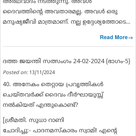
അർഥവാദം നടത്തുന്നു. അവൾ
ദൈവത്തിൻ്റെ അവതാരമല്ല. അവൾ ഒരു
മനുഷ്യജീവി മാത്രമാണ്. നല്ല ഉദ്ദേശ്യത്തോടെ...
Read More→
ദത്ത ജയന്തി സത്സംഗം 24-02-2024 (ഭാഗം-5)
Posted on:
13/11/2024
40. അനേകം തെറ്റായ പ്രവൃത്തികൾ
ചെയ്തവർക്ക് ദൈവം ദീർഘായുസ്സ്
നൽകിയത് എന്തുകൊണ്ട്?
[
ശ്രീമതി. സുധാ റാണി
ചോദിച്ചു:-
പാദനമസ്കാരം സ്വാമി! എൻ്റെ