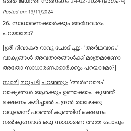
ദത്ത ജയന്തി സത്സംഗം 24-02-2024 (ഭാഗം-4)
Posted on:
13/11/2024
26. സാധാരണക്കാർക്കും അർഥവാദം
പറയാമോ?
[
ശ്രീ ദിവാകര റാവു ചോദിച്ചു:-
‘അർഥവാദം’
വാക്യങ്ങൾ അവതാരങ്ങൾക്ക് മാത്രമാണോ
അതോ സാധാരണക്കാർക്കും പറയാമോ?]
സ്വാമി
മറുപടി
പറഞ്ഞു
:-
‘അർഥവാദം’
വാക്യങ്ങൾ ആർക്കും ഉണ്ടാക്കാം. കുഞ്ഞ്
ഭക്ഷണം കഴിച്ചാൽ ചന്ദ്രൻ താഴേക്കു
വരുമെന്ന് പറഞ്ഞ് കുഞ്ഞിന് ഭക്ഷണം
നൽകുമ്പോൾ ഒരു സാധാരണ അമ്മ പോലും