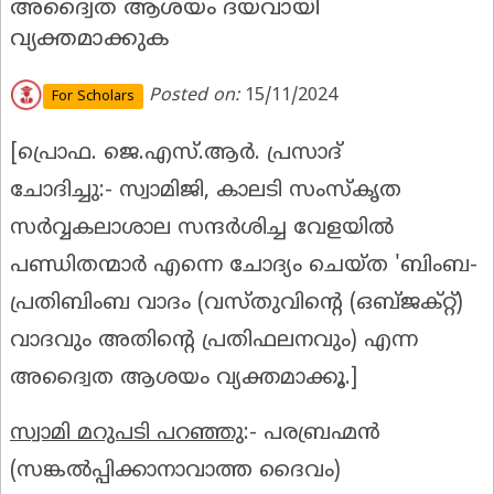
അദ്വൈത ആശയം ദയവായി
വ്യക്തമാക്കുക
Posted on:
15/11/2024
For Scholars
[
പ്രൊഫ. ജെ.എസ്.ആർ. പ്രസാദ്
ചോദിച്ചു:-
സ്വാമിജി, കാലടി സംസ്കൃത
സർവ്വകലാശാല സന്ദർശിച്ച വേളയിൽ
പണ്ഡിതന്മാർ എന്നെ ചോദ്യം ചെയ്ത 'ബിംബ-
പ്രതിബിംബ വാദം (വസ്തുവിൻ്റെ (ഒബ്ജക്റ്റ്)
വാദവും അതിൻ്റെ പ്രതിഫലനവും) എന്ന
അദ്വൈത ആശയം വ്യക്തമാക്കൂ.]
സ്വാമി മറുപടി പറഞ്ഞു
:-
പരബ്രഹ്മൻ
(സങ്കൽപ്പിക്കാനാവാത്ത ദൈവം)