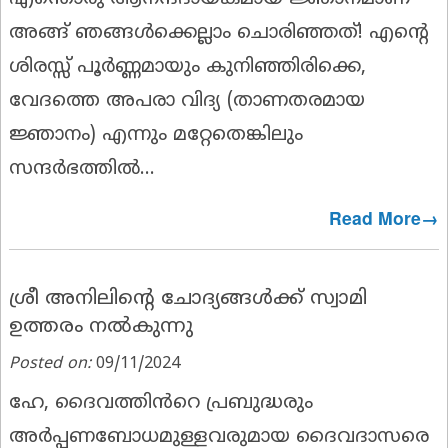
അങ്ങ് ഞങ്ങൾക്കെല്ലാം ചൊരിഞ്ഞത്! എൻ്റെ
ശിരസ്സ് പൂർണ്ണമായും കുനിഞ്ഞിരിക്കെ,
വേദത്തെ അപരാ വിദ്യ (താണതരമായ
ജ്ഞാനം) എന്നും മറ്റേതെങ്കിലും
സന്ദർഭത്തിൽ...
Read More→
ശ്രീ അനിലിൻ്റെ ചോദ്യങ്ങൾക്ക് സ്വാമി
ഉത്തരം നൽകുന്നു
Posted on:
09/11/2024
ഹേ, ദൈവത്തിൻറെ പ്രബുദ്ധരും
അർപ്പണബോധമുള്ളവരുമായ ദൈവദാസരെ