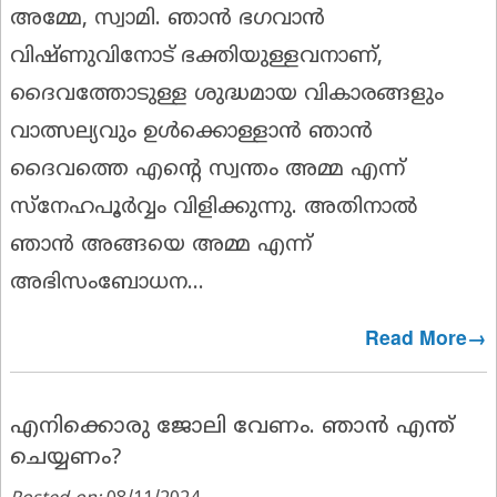
അമ്മേ, സ്വാമി. ഞാൻ ഭഗവാൻ
വിഷ്ണുവിനോട് ഭക്തിയുള്ളവനാണ്,
ദൈവത്തോടുള്ള ശുദ്ധമായ വികാരങ്ങളും
വാത്സല്യവും ഉൾക്കൊള്ളാൻ ഞാൻ
ദൈവത്തെ എൻ്റെ സ്വന്തം അമ്മ എന്ന്
സ്നേഹപൂർവ്വം വിളിക്കുന്നു. അതിനാൽ
ഞാൻ അങ്ങയെ അമ്മ എന്ന്
അഭിസംബോധന...
Read More→
എനിക്കൊരു ജോലി വേണം. ഞാൻ എന്ത്
ചെയ്യണം?