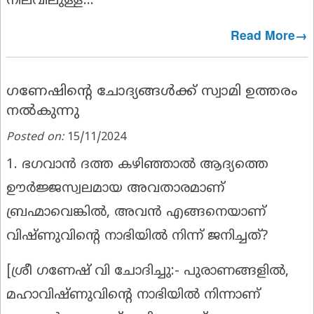
നിലവിലുള്ള...
Read More→
ഗണേഷിൻ്റെ ചോദ്യങ്ങൾക്ക് സ്വാമി ഉത്തരം
നൽകുന്നു
Posted on:
15/11/2024
1. ഭഗവാൻ ദത്ത കഴിഞ്ഞാൽ ആദ്യത്തെ
ഊർജ്ജസ്വലമായ അവതാരമാണ്
ബ്രഹ്മാവെങ്കിൽ, അവൻ എങ്ങനെയാണ്
വിഷ്ണുവിൻ്റെ നാഭിയിൽ നിന്ന് ജനിച്ചത്?
[
ശ്രീ ഗണേഷ് വി ചോദിച്ചു:-
പുരാണങ്ങളിൽ,
മഹാവിഷ്ണുവിൻ്റെ നാഭിയിൽ നിന്നാണ്