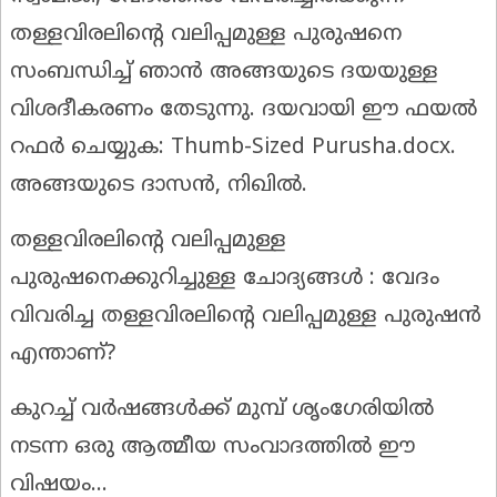
തള്ളവിരലിൻ്റെ വലിപ്പമുള്ള പുരുഷനെ
സംബന്ധിച്ച് ഞാൻ അങ്ങയുടെ ദയയുള്ള
വിശദീകരണം തേടുന്നു. ദയവായി ഈ ഫയൽ
റഫർ ചെയ്യുക: Thumb-Sized Purusha.docx.
അങ്ങയുടെ ദാസൻ, നിഖിൽ.
തള്ളവിരലിൻ്റെ വലിപ്പമുള്ള
പുരുഷനെക്കുറിച്ചുള്ള ചോദ്യങ്ങൾ :
വേദം
വിവരിച്ച തള്ളവിരലിൻ്റെ വലിപ്പമുള്ള പുരുഷൻ
എന്താണ്?
കുറച്ച് വർഷങ്ങൾക്ക് മുമ്പ് ശൃംഗേരിയിൽ
നടന്ന ഒരു ആത്മീയ സംവാദത്തിൽ ഈ
വിഷയം...