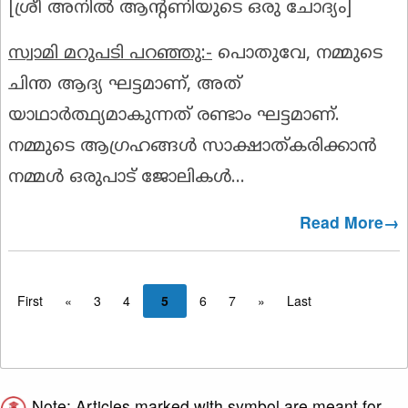
[ശ്രീ അനിൽ ആൻ്റണിയുടെ ഒരു ചോദ്യം]
സ്വാമി മറുപടി പറഞ്ഞു:-
പൊതുവേ, നമ്മുടെ
ചിന്ത ആദ്യ ഘട്ടമാണ്, അത്
യാഥാർത്ഥ്യമാകുന്നത് രണ്ടാം ഘട്ടമാണ്.
നമ്മുടെ ആഗ്രഹങ്ങൾ സാക്ഷാത്കരിക്കാൻ
നമ്മൾ ഒരുപാട് ജോലികൾ...
Read More→
First
«
3
4
5
6
7
»
Last
Note: Articles marked with symbol are meant for