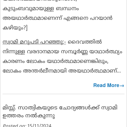
കുടുംബവുമായുള്ള ബന്ധനം
അയഥാർത്ഥമാണെന്ന് എങ്ങനെ പറയാൻ
കഴിയും?]
സ്വാമി മറുപടി പറഞ്ഞു:-
ദൈവത്തിൽ
നിന്നുള്ള വരദാനമായ സമ്പൂർണ്ണ യാഥാർത്ഥ്യം
കാരണം ലോകം യഥാർത്ഥമാണെങ്കിലും,
ലോകം അന്തർലീനമായി അയഥാർത്ഥമാണ്...
Read More→
മിസ്സ്‌. സാത്വികയുടെ ചോദ്യങ്ങൾക്ക് സ്വാമി
ഉത്തരം നൽകുന്നു
Posted on:
15/11/2024